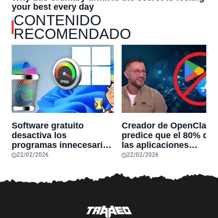
CONTENIDO
RECOMENDADO
Software gratuito
Creador de OpenClaw
desactiva los
predice que el 80% de
programas innecesarios
las aplicaciones
de Windows 11 y
actuales desaparecerá
22/02/2026
22/02/2026
optimiza el PC,
en el futuro: “Solo
reduciendo el uso de la
sobrevivirán las
RAM y mucho más
aplicaciones con
sensores únicos o
conexiones especiales
hardware