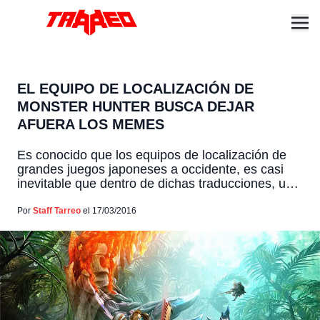
EL EQUIPO DE LOCALIZACIÓN DE
MONSTER HUNTER BUSCA DEJAR
AFUERA LOS MEMES
Es conocido que los equipos de localización de
grandes juegos japoneses a occidente, es casi
inevitable que dentro de dichas traducciones, una
que otra referencia a un meme pueda pasar, solo
vean lo que hace Nintendo Treehouse con sus
Por
Staff Tarreo
el 17/03/2016
títulos. Respecto a ello, Andrew Alfonso, director
de localización de Capcom, habló al respecto en
una […]