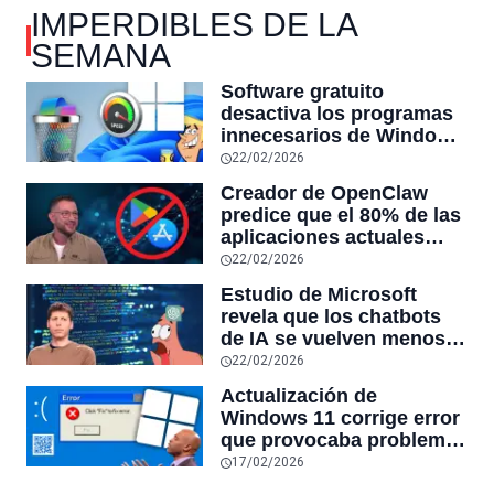
IMPERDIBLES DE LA
SEMANA
Software gratuito
desactiva los programas
innecesarios de Windows
11 y optimiza el PC,
22/02/2026
reduciendo el uso de la
Creador de OpenClaw
RAM y mucho más
predice que el 80% de las
aplicaciones actuales
desaparecerán en el
22/02/2026
futuro: “Solo sobrevivirán
Estudio de Microsoft
las aplicaciones con
revela que los chatbots
sensores únicos o
de IA se vuelven menos
conexiones especiales a
confiables mientras más
22/02/2026
hardware
tiempo hablas con ellos:
Actualización de
la falta de confiabilidad
Windows 11 corrige error
sube un 112%
que provocaba problemas
al jugar en PC: los
17/02/2026
pantallazos azules se