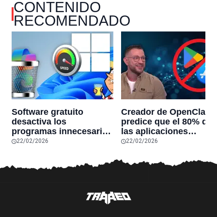
CONTENIDO
RECOMENDADO
Software gratuito
Creador de OpenClaw
desactiva los
predice que el 80% de
programas innecesarios
las aplicaciones
de Windows 11 y
actuales desaparecerá
22/02/2026
22/02/2026
optimiza el PC,
en el futuro: “Solo
reduciendo el uso de la
sobrevivirán las
RAM y mucho más
aplicaciones con
sensores únicos o
conexiones especiales
hardware