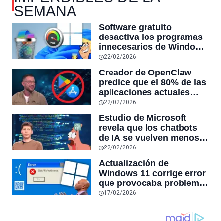
SEMANA
Software gratuito
desactiva los programas
innecesarios de Windows
11 y optimiza el PC,
22/02/2026
reduciendo el uso de la
Creador de OpenClaw
RAM y mucho más
predice que el 80% de las
aplicaciones actuales
desaparecerán en el
22/02/2026
futuro: “Solo sobrevivirán
Estudio de Microsoft
las aplicaciones con
revela que los chatbots
sensores únicos o
de IA se vuelven menos
conexiones especiales a
confiables mientras más
22/02/2026
hardware
tiempo hablas con ellos:
Actualización de
la falta de confiabilidad
Windows 11 corrige error
sube un 112%
que provocaba problemas
al jugar en PC: los
17/02/2026
pantallazos azules se
producían desde 2023