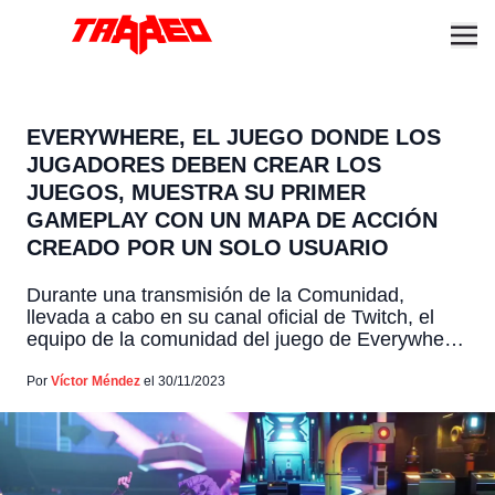
EVERYWHERE, EL JUEGO DONDE LOS
JUGADORES DEBEN CREAR LOS
JUEGOS, MUESTRA SU PRIMER
GAMEPLAY CON UN MAPA DE ACCIÓN
CREADO POR UN SOLO USUARIO
Durante una transmisión de la Comunidad,
llevada a cabo en su canal oficial de Twitch, el
equipo de la comunidad del juego de Everywhere
estrenó un video donde se puede ver el juego en
acción. Equipo compuesto por el subdirector del
Por
Víctor Méndez
el 30/11/2023
juego, Adam Whiting y la analista de control de
calidad Nadia Tolmay, quienes además […]