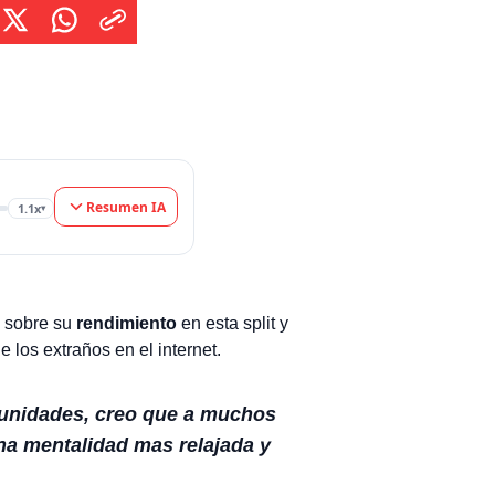
Resumen IA
1.1x
▾
o sobre su
rendimiento
en esta split y
 los extraños en el internet.
munidades, creo que a muchos
na mentalidad mas relajada y