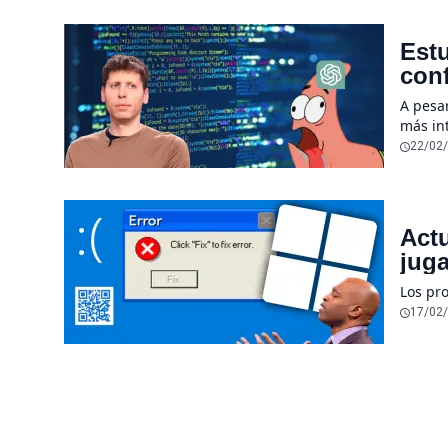
Estu
conf
sub
A pesa
más int
herram
22/02
Act
juga
Los pr
17/02