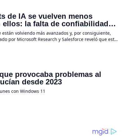
ots de IA se vuelven menos
llos: la falta de confiabilidad
e están volviendo más avanzados y, por consiguiente,
rado por Microsoft Research y Salesforce reveló que estas
 tareas se […]
 que provocaba problemas al
ducían desde 2023
munes con Windows 11