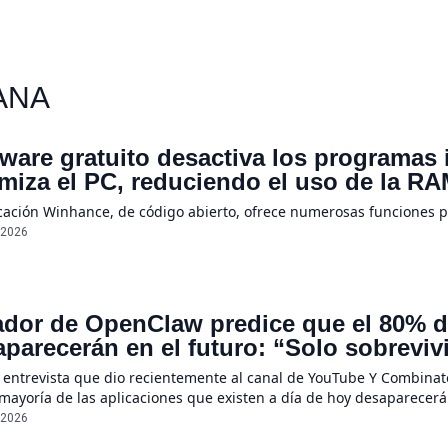
ANA
ware gratuito desactiva los programas
imiza el PC, reduciendo el uso de la 
icación Winhance, de código abierto, ofrece numerosas funciones 
/2026
dor de OpenClaw predice que el 80% de
parecerán en el futuro: “Solo sobreviv
sores únicos o conexiones especiales 
 entrevista que dio recientemente al canal de YouTube Y Combinato
 mayoría de las aplicaciones que existen a día de hoy desaparecerá
ecerán por completo”, declaró Steinberger, quien asegura que la r
/2026