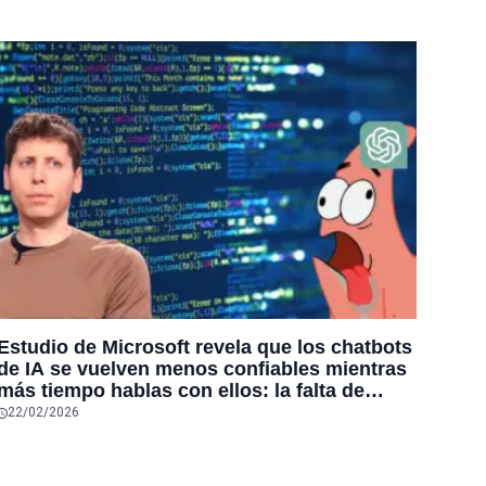
Estudio de Microsoft revela que los chatbots
de IA se vuelven menos confiables mientras
más tiempo hablas con ellos: la falta de
confiabilidad sube un 112%
22/02/2026