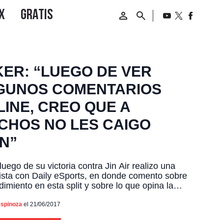
KER: “LUEGO DE VER
GUNOS COMENTARIOS
LINE, CREO QUE A
CHOS NO LES CAIGO
EN”
luego de su victoria contra Jin Air realizo una
ista con Daily eSports, en donde comento sobre
dimiento en esta split y sobre lo que opina la
de el, mencionando que ni el esta a salvo de los
arios negativos de los extraños en el internet.
espinoza
el 21/06/2017
 "Recientemente luego de ver algunos […]