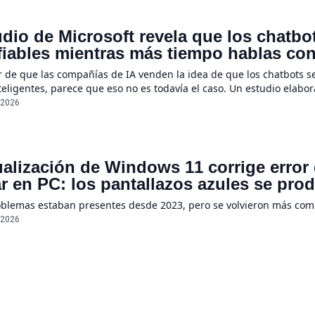
dio de Microsoft revela que los chatb
iables mientras más tiempo hablas con e
e un 112%
r de que las compañías de IA venden la idea de que los chatbots s
eligentes, parece que eso no es todavía el caso. Un estudio elabo
ientas a menudo se suelen “perder en la conversación” cuando sus
/2026
ualización de Windows 11 corrige error
r en PC: los pantallazos azules se pro
oblemas estaban presentes desde 2023, pero se volvieron más co
/2026