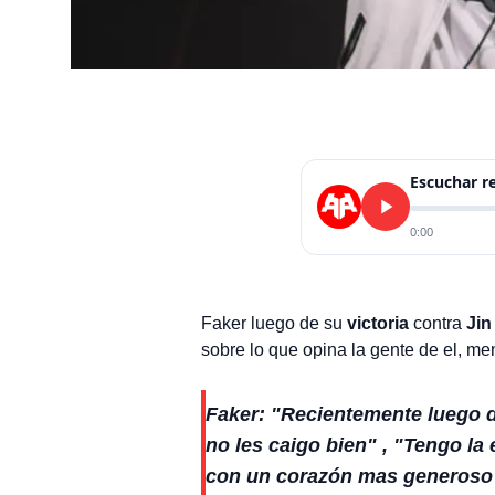
Escuchar 
0:00
Faker luego de su
victoria
contra
Jin
sobre lo que opina la gente de el, me
Faker: "Recientemente luego 
no les caigo bien" , "Tengo l
con un corazón mas generoso