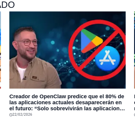
ADO
Creador de OpenClaw predice que el 80% de
las aplicaciones actuales desaparecerán en
el futuro: “Solo sobrevivirán las aplicaciones
con sensores únicos o conexiones
22/02/2026
especiales a hardware