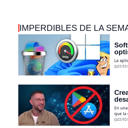
IMPERDIBLES DE LA SEM
Soft
opt
La apl
22/02
Crea
desa
sen
En una
que la
desapar
22/02