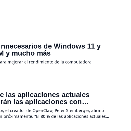
 innecesarios de Windows 11 y
RAM y mucho más
para mejorar el rendimiento de la computadora
 las aplicaciones actuales
irán las aplicaciones con
a hardware
r, el creador de OpenClaw, Peter Steinberger, afirmó
n próximamente. “El 80 % de las aplicaciones actuales
evolución de la IA no se […]