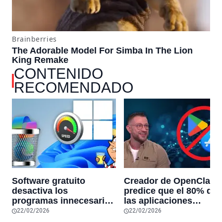
CONTENIDO
RECOMENDADO
Software gratuito
Creador de OpenClaw
desactiva los
predice que el 80% de
programas innecesarios
las aplicaciones
de Windows 11 y
actuales desaparecerá
22/02/2026
22/02/2026
optimiza el PC,
en el futuro: “Solo