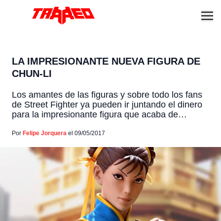
LA IMPRESIONANTE NUEVA FIGURA DE
CHUN-LI
Los amantes de las figuras y sobre todo los fans
de Street Fighter ya pueden ir juntando el dinero
para la impresionante figura que acaba de
presentar Pop Culture Shock Collectibles basada
en la popular luchadora Chun-Li. La figura de 78
Por
Felipe Jorquera
el 09/05/2017
centímetros se presentara en 3 ediciones
diferentes, las cuales tendrán diferentes valores,
la primera […]