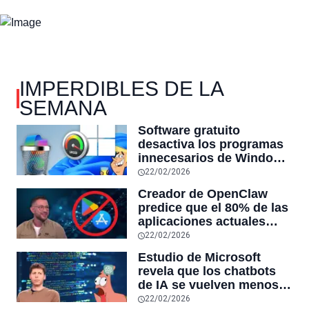
IMPERDIBLES DE LA
SEMANA
Software gratuito
desactiva los programas
innecesarios de Windows
11 y optimiza el PC,
22/02/2026
reduciendo el uso de la
Creador de OpenClaw
RAM y mucho más
predice que el 80% de las
aplicaciones actuales
desaparecerán en el
22/02/2026
futuro: “Solo sobrevivirán
Estudio de Microsoft
las aplicaciones con
revela que los chatbots
sensores únicos o
de IA se vuelven menos
conexiones especiales a
confiables mientras más
22/02/2026
hardware