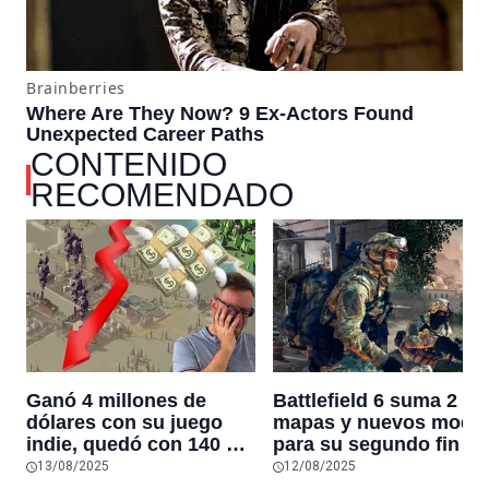
CONTENIDO
RECOMENDADO
Ganó 4 millones de
Battlefield 6 suma 2
dólares con su juego
mapas y nuevos modo
indie, quedó con 140 mil
para su segundo fin de
de deuda y terminó
semana de beta: vuelv
13/08/2025
12/08/2025
vendiéndolo por 5 mil:
Rush