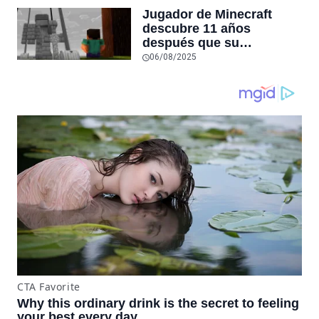
inicio de la generación
Jugador de Minecraft
PS5
descubre 11 años
después que su
compañero de aventuras
06/08/2025
murió, y le rinde
homenaje en el juego