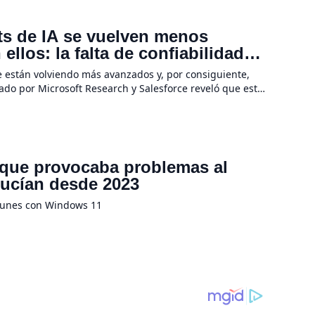
ots de IA se vuelven menos
llos: la falta de confiabilidad
e están volviendo más avanzados y, por consiguiente,
rado por Microsoft Research y Salesforce reveló que estas
 tareas se […]
 que provocaba problemas al
ducían desde 2023
munes con Windows 11