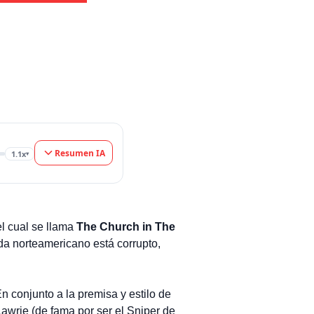
Resumen IA
1.1x
▾
l cual se llama
The Church in The
vida norteamericano está corrupto,
En conjunto a la premisa y estilo de
Lawrie (de fama por ser el Sniper de