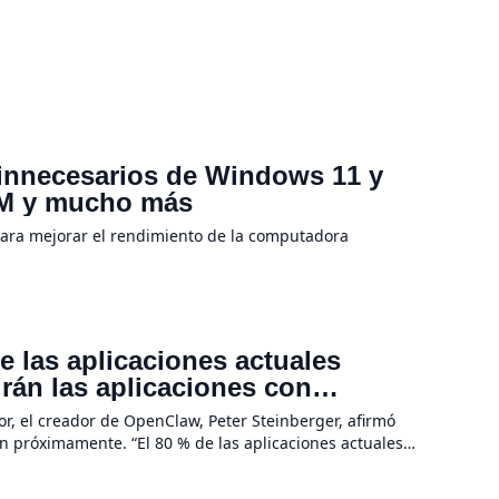
 innecesarios de Windows 11 y
RAM y mucho más
para mejorar el rendimiento de la computadora
 las aplicaciones actuales
irán las aplicaciones con
a hardware
r, el creador de OpenClaw, Peter Steinberger, afirmó
n próximamente. “El 80 % de las aplicaciones actuales
evolución de la IA no se […]