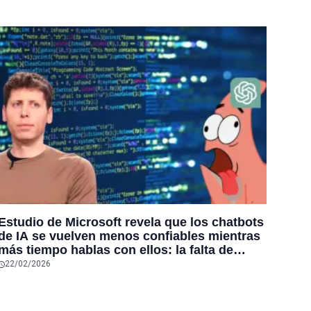
Estudio de Microsoft revela que los chatbots
de IA se vuelven menos confiables mientras
más tiempo hablas con ellos: la falta de
confiabilidad sube un 112%
22/02/2026