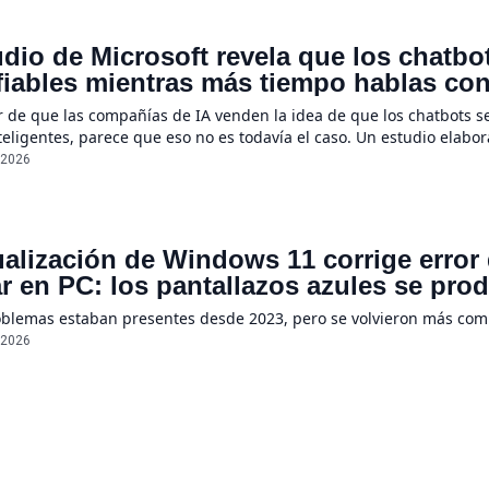
dio de Microsoft revela que los chatb
iables mientras más tiempo hablas con e
e un 112%
r de que las compañías de IA venden la idea de que los chatbots s
eligentes, parece que eso no es todavía el caso. Un estudio elabo
ientas a menudo se suelen “perder en la conversación” cuando sus
/2026
ualización de Windows 11 corrige error
r en PC: los pantallazos azules se pro
oblemas estaban presentes desde 2023, pero se volvieron más co
/2026