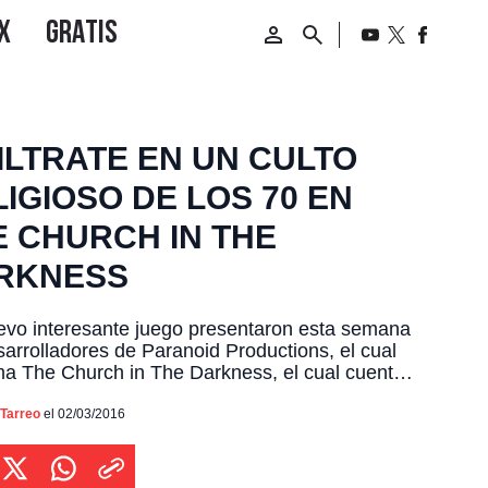
ILTRATE EN UN CULTO
IGIOSO DE LOS 70 EN
E CHURCH IN THE
RKNESS
vo interesante juego presentaron esta semana
sarrolladores de Paranoid Productions, el cual
ma The Church in The Darkness, el cual cuenta
toria de un culto religioso extremista que al notar
 sistema de vida norteamericano está corrupto,
 Tarreo
el 02/03/2016
ron a vivir un estilo de vida socialista a la jungla
ericana para […]