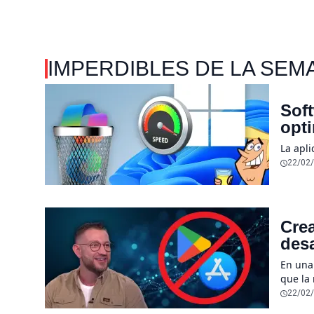
IMPERDIBLES DE LA SEM
Soft
opt
La apl
22/02
Crea
desa
sen
En una
que la
desapar
22/02