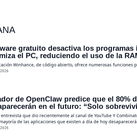
ANA
ware gratuito desactiva los programas
imiza el PC, reduciendo el uso de la 
icación Winhance, de código abierto, ofrece numerosas funciones 
/2026
dor de OpenClaw predice que el 80% de
parecerán en el futuro: “Solo sobreviv
sores únicos o conexiones especiales 
 entrevista que dio recientemente al canal de YouTube Y Combinato
 mayoría de las aplicaciones que existen a día de hoy desaparecerá
ecerán por completo”, declaró Steinberger, quien asegura que la r
/2026