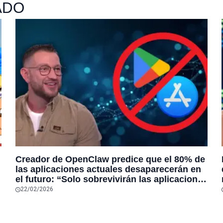
ADO
Creador de OpenClaw predice que el 80% de
las aplicaciones actuales desaparecerán en
el futuro: “Solo sobrevivirán las aplicaciones
con sensores únicos o conexiones
22/02/2026
especiales a hardware