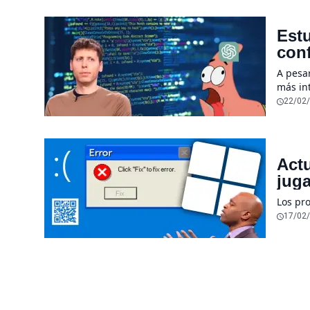
Estu
conf
sub
A pesa
más int
herram
22/02
Act
juga
Los pr
17/02