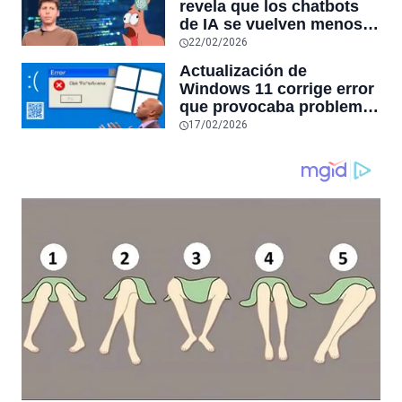
revela que los chatbots
sensores únicos o
de IA se vuelven menos
conexiones especiales a
confiables mientras más
22/02/2026
hardware
tiempo hablas con ellos:
Actualización de
la falta de confiabilidad
Windows 11 corrige error
sube un 112%
que provocaba problemas
al jugar en PC: los
17/02/2026
pantallazos azules se
producían desde 2023