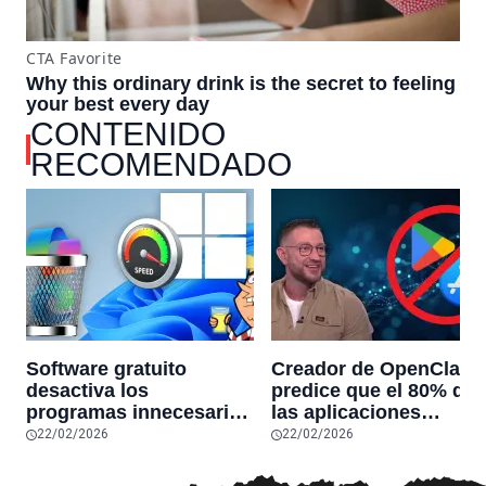
CONTENIDO
RECOMENDADO
Software gratuito
Creador de OpenClaw
desactiva los
predice que el 80% de
programas innecesarios
las aplicaciones
de Windows 11 y
actuales desaparecerá
22/02/2026
22/02/2026
optimiza el PC,
en el futuro: “Solo
reduciendo el uso de la
sobrevivirán las