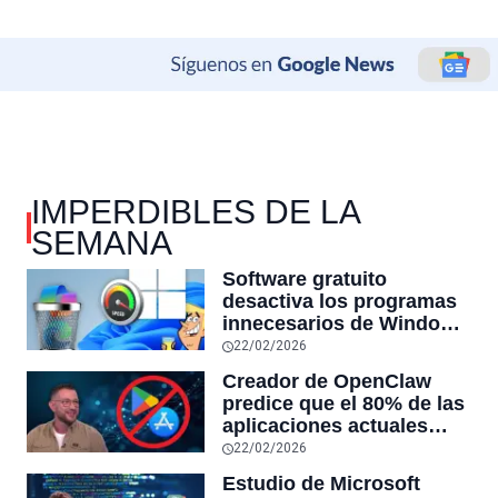
IMPERDIBLES DE LA
SEMANA
Software gratuito
desactiva los programas
innecesarios de Windows
11 y optimiza el PC,
22/02/2026
reduciendo el uso de la
Creador de OpenClaw
RAM y mucho más
predice que el 80% de las
aplicaciones actuales
desaparecerán en el
22/02/2026
futuro: “Solo sobrevivirán
Estudio de Microsoft
las aplicaciones con