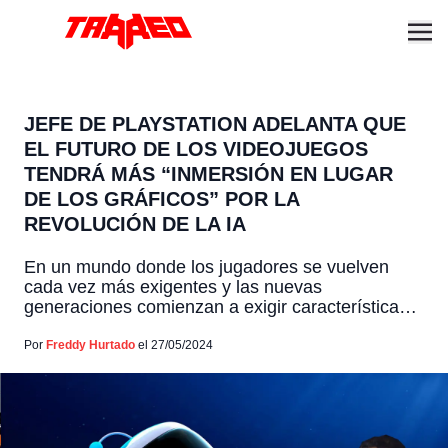
JEFE DE PLAYSTATION ADELANTA QUE
EL FUTURO DE LOS VIDEOJUEGOS
TENDRÁ MÁS “INMERSIÓN EN LUGAR
DE LOS GRÁFICOS” POR LA
REVOLUCIÓN DE LA IA
En un mundo donde los jugadores se vuelven
cada vez más exigentes y las nuevas
generaciones comienzan a exigir características
de inmersión ya muy comunes de su vida
cotidiana, la industria de los videojuegos se
Por
Freddy Hurtado
el 27/05/2024
enfrenta al desafío de crear experiencias cada
vez más complejas y envolventes. Ante este
panorama, Sony ha compartido su visión […]