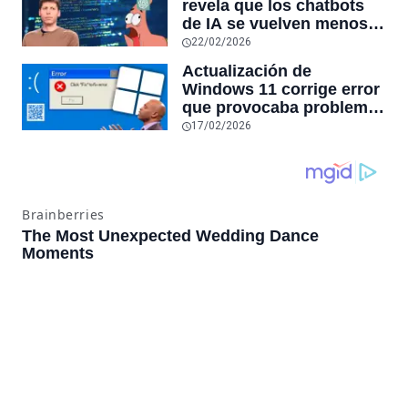
revela que los chatbots
sensores únicos o
de IA se vuelven menos
conexiones especiales a
confiables mientras más
22/02/2026
hardware
tiempo hablas con ellos:
Actualización de
la falta de confiabilidad
Windows 11 corrige error
sube un 112%
que provocaba problemas
al jugar en PC: los
17/02/2026
pantallazos azules se
producían desde 2023