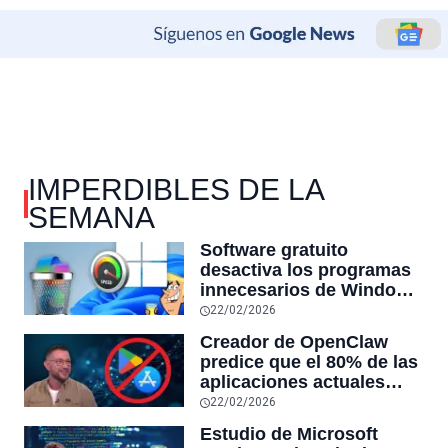
IMPERDIBLES DE LA
SEMANA
Software gratuito
desactiva los programas
innecesarios de Windows
11 y optimiza el PC,
22/02/2026
reduciendo el uso de la
Creador de OpenClaw
RAM y mucho más
predice que el 80% de las
aplicaciones actuales
desaparecerán en el
22/02/2026
futuro: “Solo sobrevivirán
Estudio de Microsoft
las aplicaciones con