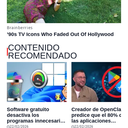
CONTENIDO
RECOMENDADO
Software gratuito
Creador de OpenClaw
desactiva los
predice que el 80% de
programas innecesarios
las aplicaciones
de Windows 11 y
actuales desaparecerá
22/02/2026
22/02/2026