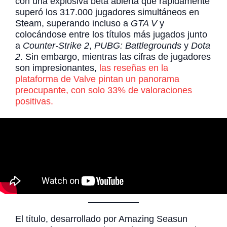
con una explosiva beta abierta que rápidamente
superó los 317.000 jugadores simultáneos en
Steam, superando incluso a
GTA V
y
colocándose entre los títulos más jugados junto
a
Counter-Strike 2
,
PUBG: Battlegrounds
y
Dota
2
. Sin embargo, mientras las cifras de jugadores
son impresionantes,
las reseñas en la
plataforma de Valve pintan un panorama
preocupante, con solo 33% de valoraciones
positivas.
El título, desarrollado por Amazing Seasun