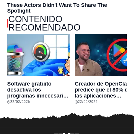
CONTENIDO
RECOMENDADO
Software gratuito
Creador de OpenClaw
desactiva los
predice que el 80% de
programas innecesarios
las aplicaciones
de Windows 11 y
actuales desaparecerá
22/02/2026
22/02/2026
optimiza el PC,
en el futuro: “Solo
reduciendo el uso de la
sobrevivirán las
RAM y mucho más
aplicaciones con
sensores únicos o
conexiones especiales