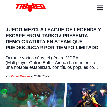
JUEGO MEZCLA LEAGUE OF LEGENDS Y
ESCAPE FROM TARKOV PRESENTA
DEMO GRATUITA EN STEAM QUE
PUEDES JUGAR POR TIEMPO LIMITADO
Durante varios años, el género MOBA
(Multiplayer Online Battle Arena) ha mantenido
una notable estabilidad, con títulos popules como
League of Legends y Dota 2 dominando el
panorama. Pero como siempre pasa en la
Por
Víctor Méndez
el 26/02/2025
industria gamer, la innovación siempre busca
abrirse camino, y un nuevo contendiente ha
surgido con la promesa de revolucionar el género:
[…]