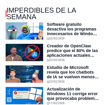
IMPERDIBLES DE LA
SEMANA
Software gratuito
desactiva los programas
innecesarios de Windows
11 y optimiza el PC,
22/02/2026
reduciendo el uso de la
Creador de OpenClaw
RAM y mucho más
predice que el 80% de las
aplicaciones actuales
desaparecerán en el
22/02/2026
futuro: “Solo sobrevivirán
Estudio de Microsoft
las aplicaciones con
revela que los chatbots
sensores únicos o
de IA se vuelven menos
conexiones especiales a
confiables mientras más
22/02/2026
hardware
tiempo hablas con ellos:
Actualización de
la falta de confiabilidad
Windows 11 corrige error
sube un 112%
que provocaba problemas
al jugar en PC: los
17/02/2026