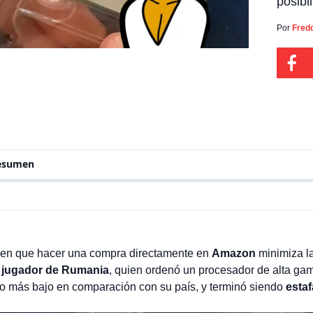
posibi
el cas
proce
Por
Fred
en Ale
compar
resumen
en que hacer una compra directamente en
Amazon
minimiza la
 jugador de Rumania
, quien ordenó un procesador de alta g
io más bajo en comparación con su país, y terminó siendo
estaf