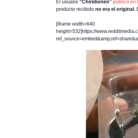
El usuario
“Chiridionen”
publicó en
producto recibido
no era el original
.
[iframe width=640
height=532]https://www.redditmedi
ref_source=embed&amp;ref=share&am