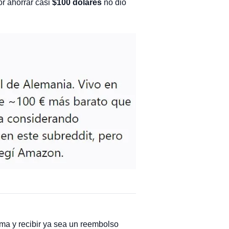
r ahorrar casi
$100 dólares
no dio
ema y recibir ya sea un reembolso