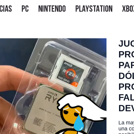
JU
PR
PA
DÓ
PR
FA
DE
La ma
una c