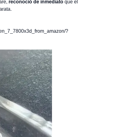
are,
reconoció de inmediato
que el
arata.
ryzen_7_7800x3d_from_amazon/?