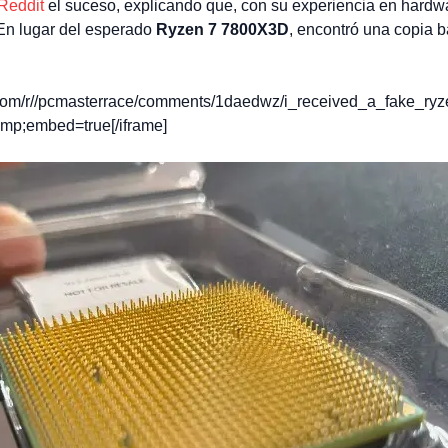
 Reddit
el suceso, explicando que, con su experiencia en hardw
 En lugar del esperado
Ryzen 7 7800X3D
, encontró una copia b
a.com/r//pcmasterrace/comments/1daedwz/i_received_a_fake_
p;embed=true[/iframe]