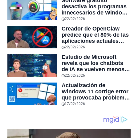
Software gratuito
desactiva los programas
innecesarios de Windows
11 y optimiza el PC,
22/02/2026
reduciendo el uso de la
Creador de OpenClaw
RAM y mucho más
predice que el 80% de las
aplicaciones actuales
desaparecerán en el
22/02/2026
futuro: “Solo sobrevivirán
Estudio de Microsoft
las aplicaciones con
revela que los chatbots
sensores únicos o
de IA se vuelven menos
conexiones especiales a
confiables mientras más
22/02/2026
hardware
tiempo hablas con ellos:
Actualización de
la falta de confiabilidad
Windows 11 corrige error
sube un 112%
que provocaba problemas
al jugar en PC: los
17/02/2026
pantallazos azules se
producían desde 2023