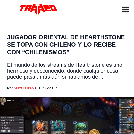
JUGADOR ORIENTAL DE HEARTHSTONE
SE TOPA CON CHILENO Y LO RECIBE
CON “CHILENISMOS”
El mundo de los streams de Hearthstone es uno
hermoso y desconocido, donde cualquier cosa
puede pasar, más aún si hablamos de
transmisiones en vivo. De repente se dan
encuentros mágicos, como es el caso de este
Por
Staff Tarreo
el 18/05/2017
jugador extranjero que transmitía partidas en
Twitch y se encontró con un chileno, el cual le
dejó un […]