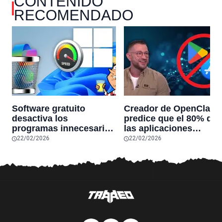
CONTENIDO
RECOMENDADO
Software gratuito
Creador de OpenClaw
desactiva los
predice que el 80% de
programas innecesarios
las aplicaciones
de Windows 11 y
actuales desaparecerá
22/02/2026
22/02/2026
optimiza el PC,
en el futuro: “Solo
reduciendo el uso de la
sobrevivirán las
RAM y mucho más
aplicaciones con
sensores únicos o
conexiones especiales
hardware