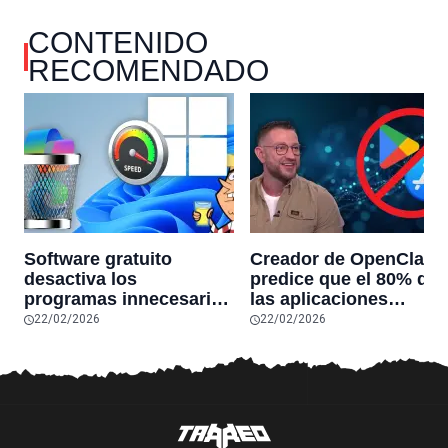
CONTENIDO
RECOMENDADO
Software gratuito
Creador de OpenClaw
desactiva los
predice que el 80% de
programas innecesarios
las aplicaciones
de Windows 11 y
actuales desaparecerá
22/02/2026
22/02/2026
optimiza el PC,
en el futuro: “Solo
reduciendo el uso de la
sobrevivirán las
RAM y mucho más
aplicaciones con
sensores únicos o
conexiones especiales
hardware