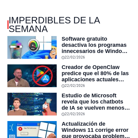
IMPERDIBLES DE LA
SEMANA
Software gratuito
desactiva los programas
innecesarios de Windows
11 y optimiza el PC,
22/02/2026
reduciendo el uso de la
Creador de OpenClaw
RAM y mucho más
predice que el 80% de las
aplicaciones actuales
desaparecerán en el
22/02/2026
futuro: “Solo sobrevivirán
Estudio de Microsoft
las aplicaciones con
revela que los chatbots
sensores únicos o
de IA se vuelven menos
conexiones especiales a
confiables mientras más
22/02/2026
hardware
tiempo hablas con ellos:
Actualización de
la falta de confiabilidad
Windows 11 corrige error
sube un 112%
que provocaba problemas