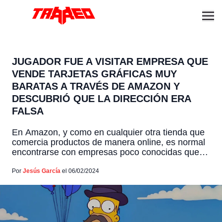
JUGADOR FUE A VISITAR EMPRESA QUE
VENDE TARJETAS GRÁFICAS MUY
BARATAS A TRAVÉS DE AMAZON Y
DESCUBRIÓ QUE LA DIRECCIÓN ERA
FALSA
En Amazon, y como en cualquier otra tienda que
comercia productos de manera online, es normal
encontrarse con empresas poco conocidas que
venden tarjetas gráficas, hardware y demás
productos a unos precios muchos más reducidos
Por
Jesús García
el 06/02/2024
que en los sitios oficiales. Si bien es muy tentador
el querer ahorrar todo el dinero que podamos, lo
más […]