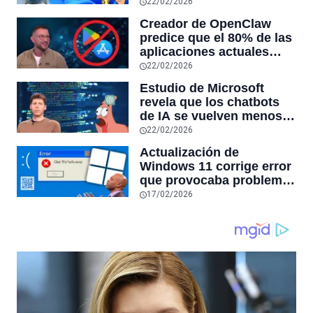
11 y optimiza el PC,
22/02/2026
reduciendo el uso de la
Creador de OpenClaw
RAM y mucho más
predice que el 80% de las
aplicaciones actuales
desaparecerán en el
22/02/2026
futuro: “Solo sobrevivirán
Estudio de Microsoft
las aplicaciones con
revela que los chatbots
sensores únicos o
de IA se vuelven menos
conexiones especiales a
confiables mientras más
22/02/2026
hardware
tiempo hablas con ellos:
Actualización de
la falta de confiabilidad
Windows 11 corrige error
sube un 112%
que provocaba problemas
al jugar en PC: los
17/02/2026
pantallazos azules se
producían desde 2023