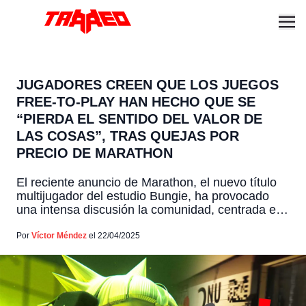
JUGADORES CREEN QUE LOS JUEGOS
FREE-TO-PLAY HAN HECHO QUE SE
“PIERDA EL SENTIDO DEL VALOR DE
LAS COSAS”, TRAS QUEJAS POR
PRECIO DE MARATHON
El reciente anuncio de Marathon, el nuevo título
multijugador del estudio Bungie, ha provocado
una intensa discusión la comunidad, centrada en
su precio. Los jugadores se han preguntado si el
modelo económico de los videojuegos actuales
Por
Víctor Méndez
el 22/04/2025
ha cambiado la percepción del valor real de los
juegos y muchos han respondido que sí,
culpando al modelo […]