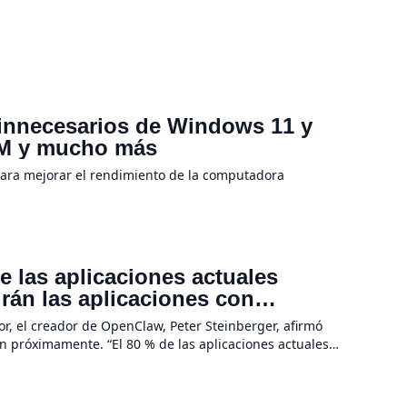
 innecesarios de Windows 11 y
RAM y mucho más
para mejorar el rendimiento de la computadora
 las aplicaciones actuales
irán las aplicaciones con
a hardware
r, el creador de OpenClaw, Peter Steinberger, afirmó
n próximamente. “El 80 % de las aplicaciones actuales
evolución de la IA no se […]