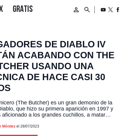
GADORES DE DIABLO IV
TÁN ACABANDO CON THE
TCHER USANDO UNA
CNICA DE HACE CASI 30
OS
nicero (The Butcher) es un gran demonio de la
iablo, que hizo su primera aparición en 1997 y
 aficionado a los grandes cuchillos, a matar
reros y pedir carne fresca. Enemigo que
n aparece mientras los jugadores recorren las
or Méndez
el 28/07/2023
ras de Diablo IV, el cual según han reportado