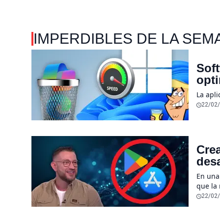
IMPERDIBLES DE LA SEM
Soft
opt
La apl
22/02
Crea
desa
sen
En una
que la
desapar
22/02