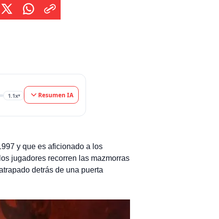
 jugadores, puede […]
Resumen IA
1.1x
▾
1997 y que es aficionado a los
 los jugadores recorren las mazmorras
 atrapado detrás de una puerta