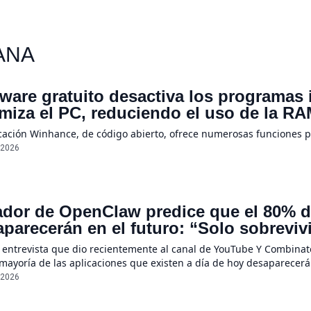
ANA
ware gratuito desactiva los programas
imiza el PC, reduciendo el uso de la 
icación Winhance, de código abierto, ofrece numerosas funciones 
/2026
dor de OpenClaw predice que el 80% de
parecerán en el futuro: “Solo sobreviv
sores únicos o conexiones especiales 
 entrevista que dio recientemente al canal de YouTube Y Combinato
 mayoría de las aplicaciones que existen a día de hoy desaparecerá
ecerán por completo”, declaró Steinberger, quien asegura que la r
/2026