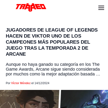
JUGADORES DE LEAGUE OF LEGENDS
HACEN DE VIKTOR UNO DE LOS
CAMPEONES MÁS POPULARES DEL
JUEGO TRAS LA TEMPORADA 2 DE
ARCANE
Aunque no haya ganado su categoría en los The
Game Awards, Arcane sigue siendo considerada
por muchos como la mejor adaptación basada en
un videojuego de la historia. Y su popularidad es
tal entre la comunidad de League of Legends,
Por
Víctor Méndez
el 14/12/2024
que tras el estreno de la segunda temporada de
la aclamada serie, Viktor ha experimentado […]