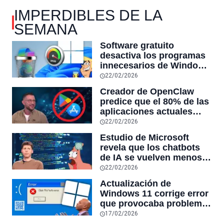
IMPERDIBLES DE LA
SEMANA
Software gratuito
desactiva los programas
innecesarios de Windows
11 y optimiza el PC,
22/02/2026
reduciendo el uso de la
Creador de OpenClaw
RAM y mucho más
predice que el 80% de las
aplicaciones actuales
desaparecerán en el
22/02/2026
futuro: “Solo sobrevivirán
Estudio de Microsoft
las aplicaciones con
revela que los chatbots
sensores únicos o
de IA se vuelven menos
conexiones especiales a
confiables mientras más
22/02/2026
hardware
tiempo hablas con ellos:
Actualización de
la falta de confiabilidad
Windows 11 corrige error
sube un 112%
que provocaba problemas
al jugar en PC: los
17/02/2026
pantallazos azules se