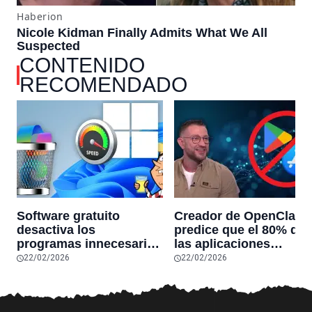
CONTENIDO
RECOMENDADO
Software gratuito
Creador de OpenClaw
desactiva los
predice que el 80% de
programas innecesarios
las aplicaciones
de Windows 11 y
actuales desaparecerá
22/02/2026
22/02/2026
optimiza el PC,
en el futuro: “Solo
reduciendo el uso de la
sobrevivirán las
RAM y mucho más
aplicaciones con