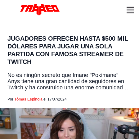
JUGADORES OFRECEN HASTA $500 MIL
DÓLARES PARA JUGAR UNA SOLA
PARTIDA CON FAMOSA STREAMER DE
TWITCH
No es ningún secreto que Imane "Pokimane"
Anys tiene una gran cantidad de seguidores en
Twitch y ha construido una enorme comunidad de
fans. Sin embargo, es sorprendente cuánto están
realmente dispuestos a pagar estos fans para
Por
Tómas Espínola
el 17/07/2024
poder jugar con su streamer favorita. Los
seguidores de la popular streamer de Twitch, han
participado recientemente en […]