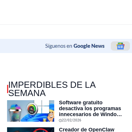
IMPERDIBLES DE LA
SEMANA
Software gratuito
desactiva los programas
innecesarios de Windows
11 y optimiza el PC,
22/02/2026
reduciendo el uso de la
Creador de OpenClaw