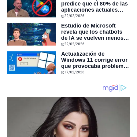
RAM y mucho más
predice que el 80% de las
aplicaciones actuales
desaparecerán en el
22/02/2026
futuro: “Solo sobrevivirán
Estudio de Microsoft
las aplicaciones con
revela que los chatbots
sensores únicos o
de IA se vuelven menos
conexiones especiales a
confiables mientras más
22/02/2026
hardware
tiempo hablas con ellos:
Actualización de
la falta de confiabilidad
Windows 11 corrige error
sube un 112%
que provocaba problemas
al jugar en PC: los
17/02/2026
pantallazos azules se
producían desde 2023