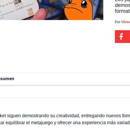
demost
format
presen
metaju
Por
Víct
es qu
ha vis
denom
resumen
t siguen demostrando su creatividad, entregando nuevos form
r equilibrar el metajuego y ofrecer una experiencia más variad