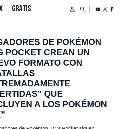
GADORES DE POKÉMON
G POCKET CREAN UN
EVO FORMATO CON
ATALLAS
TREMADAMENTE
VERTIDAS” QUE
CLUYEN A LOS POKÉMON
X”
ugadores de Pokémon TCG Pocket siguen