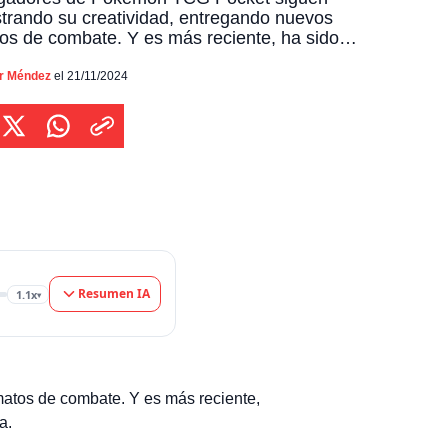
rando su creatividad, entregando nuevos
os de combate. Y es más reciente, ha sido
tado prometiendo buscar equilibrar el
ego y ofrecer una experiencia más variada. Y
or Méndez
el 21/11/2024
e desde su lanzamiento, Pokémon TCG Pocket
to cómo ciertas cartas, especialmente las
inadas "EX", han dominado los combates […]
Resumen IA
1.1x
▾
atos de combate. Y es más reciente,
a.