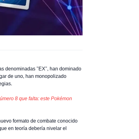
 las denominadas "EX", han dominado
lugar de uno, han monopolizado
egias.
úmero 8 que falta: este Pokémon
n nuevo formato de combate conocido
e en teoría debería nivelar el