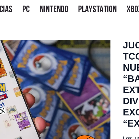
JU
TC
NU
“B
EX
DI
EX
“E
Los j