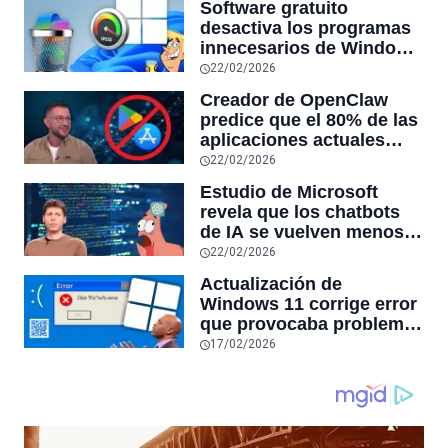
Software gratuito
desactiva los programas
innecesarios de Windows
11 y optimiza el PC,
22/02/2026
reduciendo el uso de la
Creador de OpenClaw
RAM y mucho más
predice que el 80% de las
aplicaciones actuales
desaparecerán en el
22/02/2026
futuro: “Solo sobrevivirán
Estudio de Microsoft
las aplicaciones con
revela que los chatbots
sensores únicos o
de IA se vuelven menos
conexiones especiales a
confiables mientras más
22/02/2026
hardware
tiempo hablas con ellos:
Actualización de
la falta de confiabilidad
Windows 11 corrige error
sube un 112%
que provocaba problemas
al jugar en PC: los
17/02/2026
pantallazos azules se
producían desde 2023