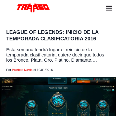
LEAGUE OF LEGENDS: INICIO DE LA
TEMPORADA CLASIFICATORIA 2016
Esta semana tendrá lugar el reinicio de la
temporada clasificatoria, quiere decir que todos
los Bronce, Plata, Oro, Platino, Diamante,
Maestro y Retador, pasarán a ser unranked,
dejando a cada jugador a las puertas de jugar sus
Por
Patricio Navia
el 19/01/2016
10 partidas clasificatorias. Anteriormente les
mostramos el lanzamiento del parche 6.1, que
trajo consigo la beta de la […]