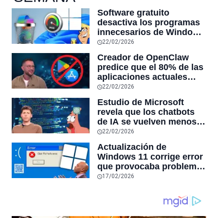
Software gratuito
desactiva los programas
innecesarios de Windows
11 y optimiza el PC,
22/02/2026
reduciendo el uso de la
Creador de OpenClaw
RAM y mucho más
predice que el 80% de las
aplicaciones actuales
desaparecerán en el
22/02/2026
futuro: “Solo sobrevivirán
Estudio de Microsoft
las aplicaciones con
revela que los chatbots
sensores únicos o
de IA se vuelven menos
conexiones especiales a
confiables mientras más
22/02/2026
hardware
tiempo hablas con ellos:
Actualización de
la falta de confiabilidad
Windows 11 corrige error
sube un 112%
que provocaba problemas
al jugar en PC: los
17/02/2026
pantallazos azules se
producían desde 2023