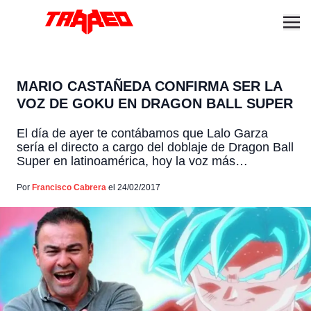
MARIO CASTAÑEDA CONFIRMA SER LA
VOZ DE GOKU EN DRAGON BALL SUPER
El día de ayer te contábamos que Lalo Garza
sería el directo a cargo del doblaje de Dragon Ball
Super en latinoamérica, hoy la voz más
emblemática de Dragon Ball en su doblaje
confirma su participación en la entrega para
Por
Francisco Cabrera
el 24/02/2017
latinoamérica. Su confirmación fue a través de
Twitter: Incluso, ya está siendo parte de las […]