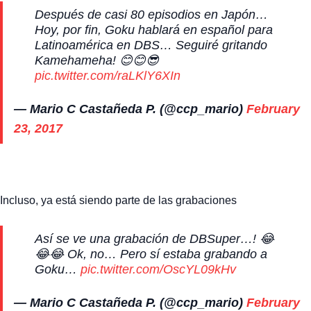
Después de casi 80 episodios en Japón…
Hoy, por fin, Goku hablará en español para
Latinoamérica en DBS… Seguiré gritando
Kamehameha! 😊😊😎
pic.twitter.com/raLKlY6XIn
— Mario C Castañeda P. (@ccp_mario)
February
23, 2017
Incluso, ya está siendo parte de las grabaciones
Así se ve una grabación de DBSuper…! 😂
😂😂 Ok, no… Pero sí estaba grabando a
Goku…
pic.twitter.com/OscYL09kHv
— Mario C Castañeda P. (@ccp_mario)
February