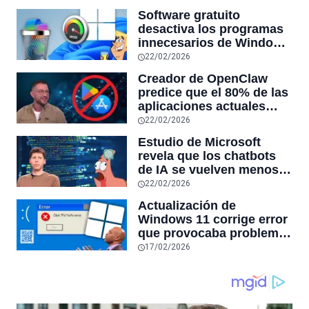
Software gratuito
desactiva los programas
innecesarios de Windows
11 y optimiza el PC,
22/02/2026
reduciendo el uso de la
Creador de OpenClaw
RAM y mucho más
predice que el 80% de las
aplicaciones actuales
desaparecerán en el
22/02/2026
futuro: “Solo sobrevivirán
Estudio de Microsoft
las aplicaciones con
revela que los chatbots
sensores únicos o
de IA se vuelven menos
conexiones especiales a
confiables mientras más
22/02/2026
hardware
tiempo hablas con ellos:
Actualización de
la falta de confiabilidad
Windows 11 corrige error
sube un 112%
que provocaba problemas
al jugar en PC: los
17/02/2026
pantallazos azules se
producían desde 2023