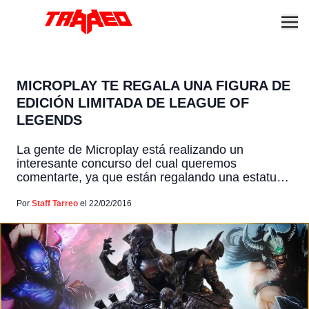
MICROPLAY TE REGALA UNA FIGURA DE
EDICIÓN LIMITADA DE LEAGUE OF
LEGENDS
La gente de Microplay está realizando un
interesante concurso del cual queremos
comentarte, ya que están regalando una estatua
de edición limitada de League of Legends (la cual
no está a la venta) de Ryze y Tryndamere. Para
Por
Staff Tarreo
el 22/02/2016
participar lo único que debes hacer es comprar
Riot Points. Como ya deben saber, Microplay
vende en […]