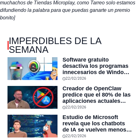
muchachos de Tiendas Microplay, como Tarreo solo estamos
difundiendo la palabra para que puedas ganarte un premio
bonito]
IMPERDIBLES DE LA
SEMANA
Software gratuito
desactiva los programas
innecesarios de Windows
11 y optimiza el PC,
22/02/2026
reduciendo el uso de la
Creador de OpenClaw
RAM y mucho más
predice que el 80% de las
aplicaciones actuales
desaparecerán en el
22/02/2026
futuro: “Solo sobrevivirán
Estudio de Microsoft
las aplicaciones con
revela que los chatbots
sensores únicos o
de IA se vuelven menos
conexiones especiales a
confiables mientras más
22/02/2026
hardware