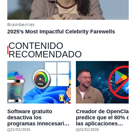
CONTENIDO
RECOMENDADO
Software gratuito
Creador de OpenClaw
desactiva los
predice que el 80% de
programas innecesarios
las aplicaciones
de Windows 11 y
actuales desaparecerá
22/02/2026
22/02/2026
optimiza el PC,
en el futuro: “Solo