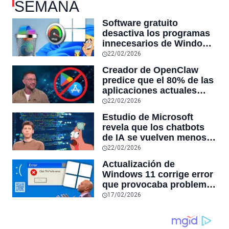
SEMANA
Software gratuito
desactiva los programas
innecesarios de Windows
11 y optimiza el PC,
22/02/2026
reduciendo el uso de la
Creador de OpenClaw
RAM y mucho más
predice que el 80% de las
aplicaciones actuales
desaparecerán en el
22/02/2026
futuro: “Solo sobrevivirán
Estudio de Microsoft
las aplicaciones con
revela que los chatbots
sensores únicos o
de IA se vuelven menos
conexiones especiales a
confiables mientras más
22/02/2026
hardware
tiempo hablas con ellos:
Actualización de
la falta de confiabilidad
Windows 11 corrige error
sube un 112%
que provocaba problemas
al jugar en PC: los
17/02/2026
pantallazos azules se
producían desde 2023