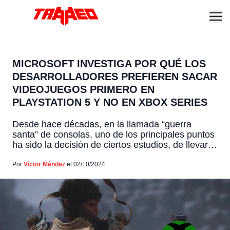
MICROSOFT INVESTIGA POR QUÉ LOS
DESARROLLADORES PREFIEREN SACAR
VIDEOJUEGOS PRIMERO EN
PLAYSTATION 5 Y NO EN XBOX SERIES
Desde hace décadas, en la llamada “guerra
santa” de consolas, uno de los principales puntos
ha sido la decisión de ciertos estudios, de llevar
sus juegos de forma exclusiva a alguna
plataforma. Y dentro de este debate, en un
Por
Víctor Méndez
el 02/10/2024
reciente comunicado en su blog para
desarrolladores, Microsoft manifestó su interés en
entender por qué la […]