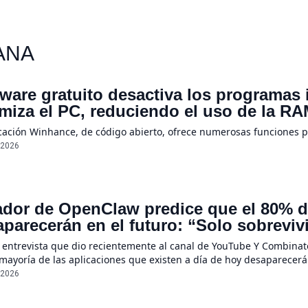
ANA
ware gratuito desactiva los programas
imiza el PC, reduciendo el uso de la 
icación Winhance, de código abierto, ofrece numerosas funciones 
/2026
dor de OpenClaw predice que el 80% de
parecerán en el futuro: “Solo sobreviv
sores únicos o conexiones especiales 
 entrevista que dio recientemente al canal de YouTube Y Combinato
 mayoría de las aplicaciones que existen a día de hoy desaparecerá
ecerán por completo”, declaró Steinberger, quien asegura que la r
/2026