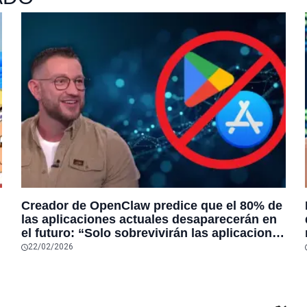
Creador de OpenClaw predice que el 80% de
las aplicaciones actuales desaparecerán en
el futuro: “Solo sobrevivirán las aplicaciones
con sensores únicos o conexiones
22/02/2026
especiales a hardware