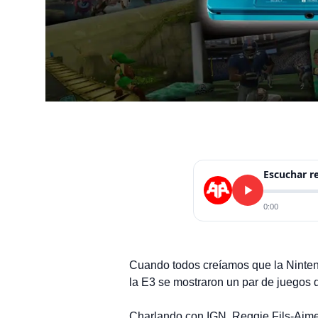
Escuchar 
0:00
Cuando todos creíamos que la Nintend
la E3 se mostraron un par de juegos q
Charlando con IGN, Reggie Fils-Aime