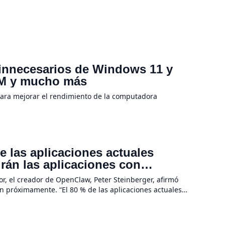
 innecesarios de Windows 11 y
RAM y mucho más
para mejorar el rendimiento de la computadora
 las aplicaciones actuales
irán las aplicaciones con
a hardware
r, el creador de OpenClaw, Peter Steinberger, afirmó
n próximamente. “El 80 % de las aplicaciones actuales
evolución de la IA no se […]