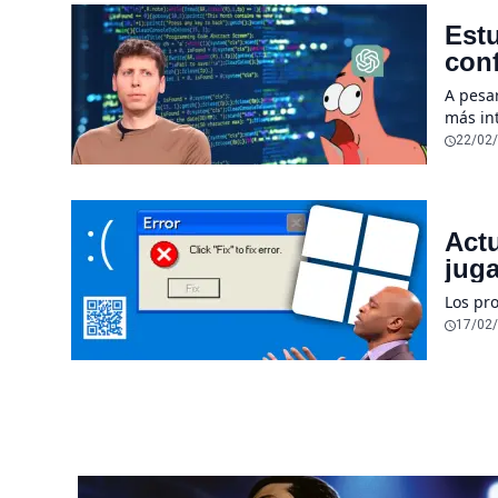
Estu
conf
sub
A pesa
más int
herram
22/02
Act
juga
Los pr
17/02