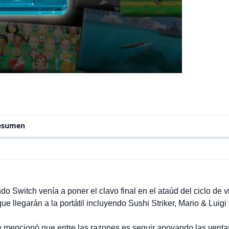
resumen
o Switch venía a poner el clavo final en el ataúd del ciclo de 
ue llegarán a la portátil incluyendo Sushi Striker, Mario & Luig
 mencionó que entre las razones es seguir apoyando las vent