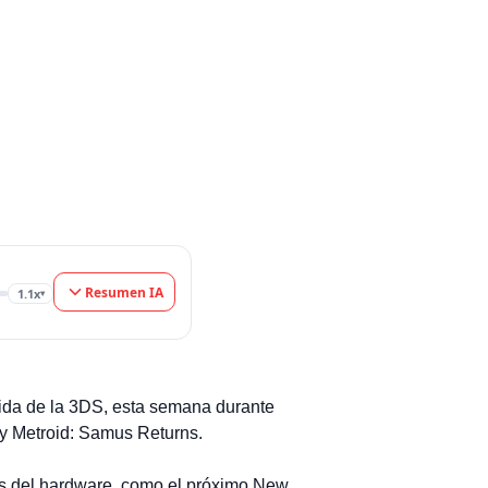
Resumen IA
1.1x
▾
vida de la 3DS, esta semana durante
i y Metroid: Samus Returns.
as del hardware, como el próximo New