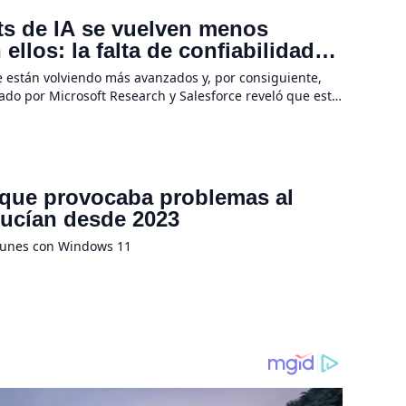
ots de IA se vuelven menos
llos: la falta de confiabilidad
e están volviendo más avanzados y, por consiguiente,
rado por Microsoft Research y Salesforce reveló que estas
 tareas se […]
 que provocaba problemas al
ducían desde 2023
munes con Windows 11