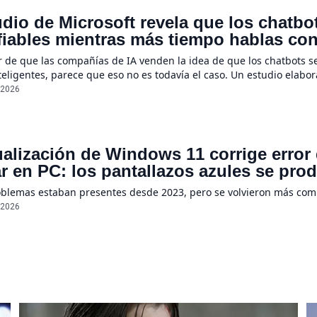
dio de Microsoft revela que los chatb
iables mientras más tiempo hablas con e
e un 112%
r de que las compañías de IA venden la idea de que los chatbots s
eligentes, parece que eso no es todavía el caso. Un estudio elabo
ientas a menudo se suelen “perder en la conversación” cuando sus
/2026
ualización de Windows 11 corrige error
r en PC: los pantallazos azules se pro
oblemas estaban presentes desde 2023, pero se volvieron más co
/2026