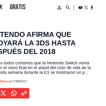
NTENDO AFIRMA QUE
OYARÁ LA 3DS HASTA
SPUÉS DEL 2018
 todos creíamos que la Nintendo Switch venía
r el clavo final en el ataúd del ciclo de vida de la
sta semana durante la E3 se mostraron un par
gos que llegarán a la portátil incluyendo Sushi
r, Mario & Luigi y Metroid: Samus Returns.
 Tarreo
el 17/06/2017
ando con IGN, Reggie Fils-Aime mencionó […]