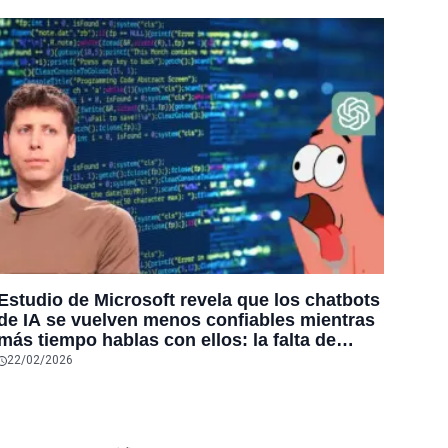
Estudio de Microsoft revela que los chatbots
de IA se vuelven menos confiables mientras
más tiempo hablas con ellos: la falta de
confiabilidad sube un 112%
22/02/2026