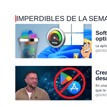
IMPERDIBLES DE LA SEM
Soft
opt
La apl
22/02
Crea
desa
sen
En una
que la
desapar
22/02