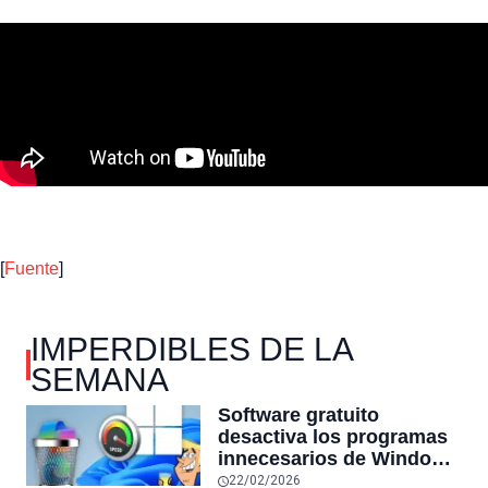
[
Fuente
]
IMPERDIBLES DE LA
SEMANA
Software gratuito
desactiva los programas
innecesarios de Windows
11 y optimiza el PC,
22/02/2026