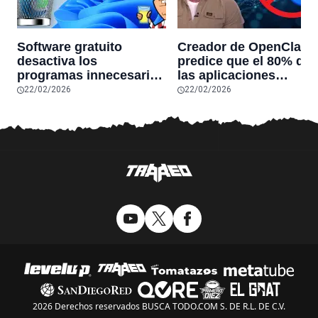
Software gratuito
Creador de OpenClaw
desactiva los
predice que el 80% de
programas innecesarios
las aplicaciones
de Windows 11 y
actuales desaparecerá
22/02/2026
22/02/2026
optimiza el PC,
en el futuro: “Solo
reduciendo el uso de la
sobrevivirán las
RAM y mucho más
aplicaciones con
sensores únicos o
conexiones especiales
hardware
2026 Derechos reservados BUSCA TODO.COM S. DE R.L. DE C.V.