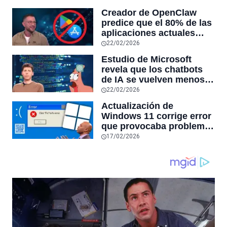
reduciendo el uso de la
Creador de OpenClaw
RAM y mucho más
predice que el 80% de las
aplicaciones actuales
desaparecerán en el
22/02/2026
futuro: “Solo sobrevivirán
Estudio de Microsoft
las aplicaciones con
revela que los chatbots
sensores únicos o
de IA se vuelven menos
conexiones especiales a
confiables mientras más
22/02/2026
hardware
tiempo hablas con ellos:
Actualización de
la falta de confiabilidad
Windows 11 corrige error
sube un 112%
que provocaba problemas
al jugar en PC: los
17/02/2026
pantallazos azules se
producían desde 2023