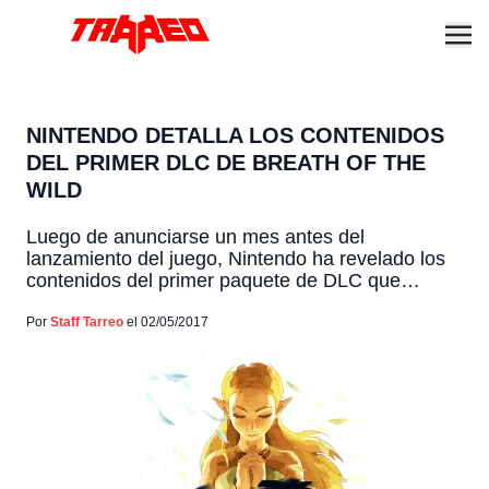
NINTENDO DETALLA LOS CONTENIDOS
DEL PRIMER DLC DE BREATH OF THE
WILD
Luego de anunciarse un mes antes del
lanzamiento del juego, Nintendo ha revelado los
contenidos del primer paquete de DLC que
llegará a The Legend of Zelda: Breath of the Wild,
el cual saldrá en algún momento de nuestro
Por
Staff Tarreo
el 02/05/2017
invierno. Veamos de manera rápida que trae: –
Hero's Path: Esta opción te permitirá poder ver
[…]