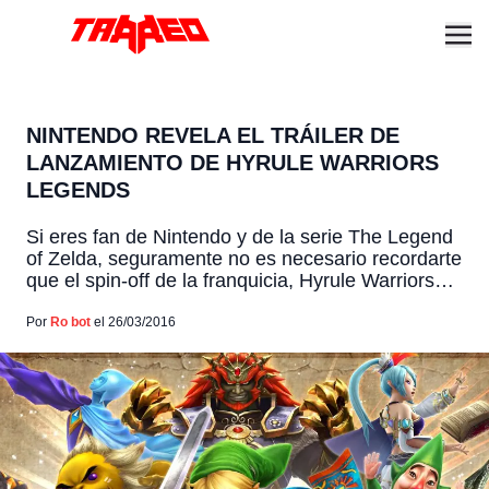
NINTENDO REVELA EL TRÁILER DE
LANZAMIENTO DE HYRULE WARRIORS
LEGENDS
Si eres fan de Nintendo y de la serie The Legend
of Zelda, seguramente no es necesario recordarte
que el spin-off de la franquicia, Hyrule Warriors
Legends, ya está disponible para Nintendo 3DS.
Y para acompañar el debut del juego, la
Por
Ro bot
el 26/03/2016
compañía liberó un trailer de lanzamiento. Así
pues, el nuevo video de Hyrule Warriors […]