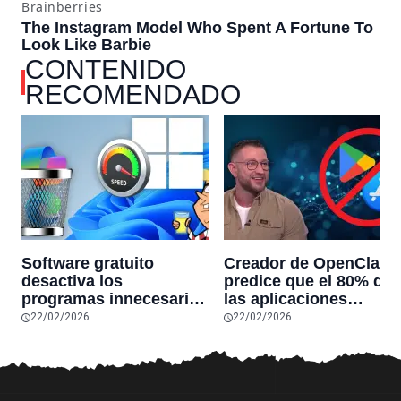
CONTENIDO
RECOMENDADO
Software gratuito
Creador de OpenClaw
desactiva los
predice que el 80% de
programas innecesarios
las aplicaciones
de Windows 11 y
actuales desaparecerá
22/02/2026
22/02/2026
optimiza el PC,
en el futuro: “Solo
reduciendo el uso de la
sobrevivirán las
RAM y mucho más
aplicaciones con
sensores únicos o