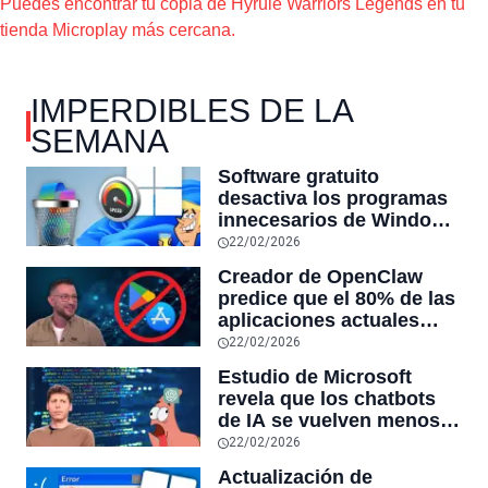
Puedes encontrar tu copia de Hyrule Warriors Legends en tu
tienda Microplay más cercana.
IMPERDIBLES DE LA
SEMANA
Software gratuito
desactiva los programas
innecesarios de Windows
11 y optimiza el PC,
22/02/2026
reduciendo el uso de la
Creador de OpenClaw
RAM y mucho más
predice que el 80% de las
aplicaciones actuales
desaparecerán en el
22/02/2026
futuro: “Solo sobrevivirán
Estudio de Microsoft
las aplicaciones con
revela que los chatbots
sensores únicos o
de IA se vuelven menos
conexiones especiales a
confiables mientras más
22/02/2026
hardware
tiempo hablas con ellos:
Actualización de
la falta de confiabilidad