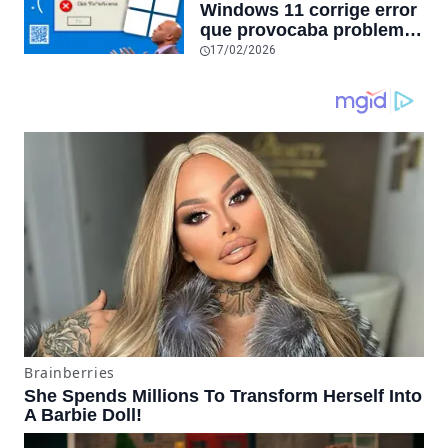
Windows 11 corrige error
sube un 112%
que provocaba problemas
al jugar en PC: los
17/02/2026
pantallazos azules se
producían desde 2023