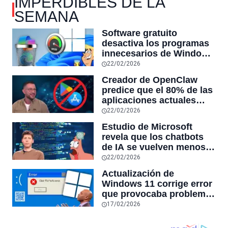
IMPERDIBLES DE LA
SEMANA
Software gratuito
desactiva los programas
innecesarios de Windows
11 y optimiza el PC,
22/02/2026
reduciendo el uso de la
Creador de OpenClaw
RAM y mucho más
predice que el 80% de las
aplicaciones actuales
desaparecerán en el
22/02/2026
futuro: “Solo sobrevivirán
Estudio de Microsoft
las aplicaciones con
revela que los chatbots
sensores únicos o
de IA se vuelven menos
conexiones especiales a
confiables mientras más
22/02/2026
hardware
tiempo hablas con ellos:
Actualización de
la falta de confiabilidad
Windows 11 corrige error
sube un 112%
que provocaba problemas
al jugar en PC: los
17/02/2026
pantallazos azules se
producían desde 2023