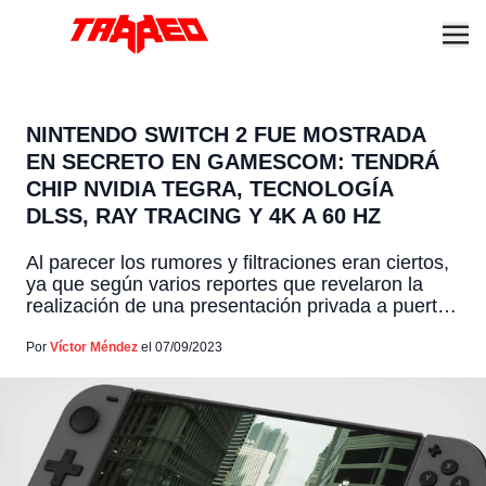
NINTENDO SWITCH 2 FUE MOSTRADA
EN SECRETO EN GAMESCOM: TENDRÁ
CHIP NVIDIA TEGRA, TECNOLOGÍA
DLSS, RAY TRACING Y 4K A 60 HZ
Al parecer los rumores y filtraciones eran ciertos,
ya que según varios reportes que revelaron la
realización de una presentación privada a puertas
cerradas, durante la Gamescom del mes pasado,
la Nintendo Switch 2 estaría muy pronta a ser
Por
Víctor Méndez
el 07/09/2023
lanzada. Algo que cuentan en el medio
Eurogamer, quienes aseguran que algunos
desarrolladores de confianza de […]