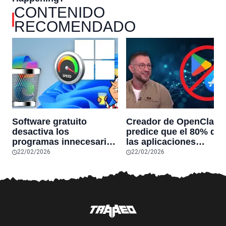
CONTENIDO
RECOMENDADO
Software gratuito
Creador de OpenClaw
desactiva los
predice que el 80% de
programas innecesarios
las aplicaciones
de Windows 11 y
actuales desaparecerá
22/02/2026
22/02/2026
optimiza el PC,
en el futuro: “Solo
reduciendo el uso de la
sobrevivirán las
RAM y mucho más
aplicaciones con
sensores únicos o
conexiones especiales
hardware