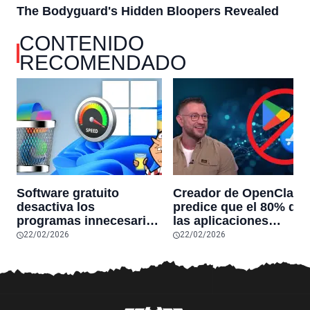
CONTENIDO
RECOMENDADO
Software gratuito
Creador de OpenClaw
desactiva los
predice que el 80% de
programas innecesarios
las aplicaciones
de Windows 11 y
actuales desaparecerá
22/02/2026
22/02/2026
optimiza el PC,
en el futuro: “Solo
reduciendo el uso de la
sobrevivirán las
RAM y mucho más
aplicaciones con
sensores únicos o
conexiones especiales