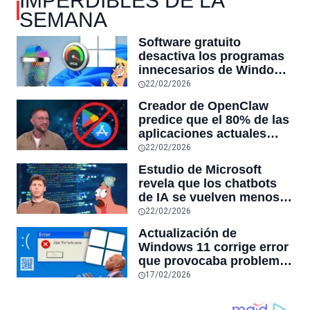
IMPERDIBLES DE LA
SEMANA
Software gratuito
desactiva los programas
innecesarios de Windows
11 y optimiza el PC,
22/02/2026
reduciendo el uso de la
Creador de OpenClaw
RAM y mucho más
predice que el 80% de las
aplicaciones actuales
desaparecerán en el
22/02/2026
futuro: “Solo sobrevivirán
Estudio de Microsoft
las aplicaciones con
revela que los chatbots
sensores únicos o
de IA se vuelven menos
conexiones especiales a
confiables mientras más
22/02/2026
hardware
tiempo hablas con ellos:
Actualización de
la falta de confiabilidad
Windows 11 corrige error
sube un 112%
que provocaba problemas
al jugar en PC: los
17/02/2026
pantallazos azules se
producían desde 2023