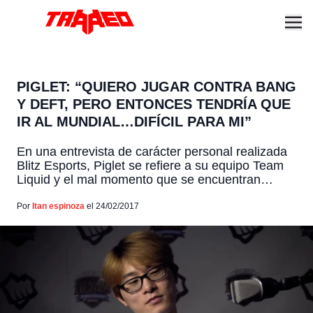
PIGLET: “QUIERO JUGAR CONTRA BANG
Y DEFT, PERO ENTONCES TENDRÍA QUE
IR AL MUNDIAL…DIFÍCIL PARA MI”
En una entrevista de carácter personal realizada
Blitz Esports, Piglet se refiere a su equipo Team
Liquid y el mal momento que se encuentran
pasando, sus rivales y su motivación para seguir
jugando. Te dejamos lo mejor de la entrevista a
Por
Itan espinoza
el 24/02/2017
continuación. ¿Quien es el mejor Adc ahora
mismo? Piglet: "Yo"…. "Si solo hablamos de […]