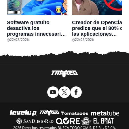
Software gratuito
Creador de OpenClaw
desactiva los
predice que el 80% de
programas innecesarios
las aplicaciones
de Windows 11 y
actuales desaparecerá
22/02/2026
22/02/2026
optimiza el PC,
en el futuro: “Solo
reduciendo el uso de la
sobrevivirán las
RAM y mucho más
aplicaciones con
sensores únicos o
conexiones especiales
hardware
2026 Derechos reservados BUSCA TODO.COM S. DE R.L. DE C.V.