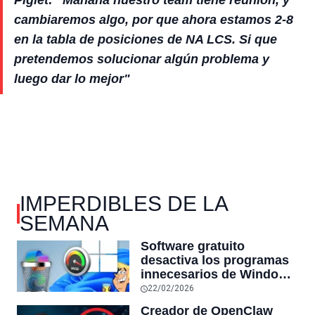
cambiaremos algo, por que ahora estamos 2-8
en la tabla de posiciones de NA LCS. Si que
pretendemos solucionar algún problema y
luego dar lo mejor"
IMPERDIBLES DE LA
SEMANA
Software gratuito
desactiva los programas
innecesarios de Windows
11 y optimiza el PC,
22/02/2026
reduciendo el uso de la
Creador de OpenClaw