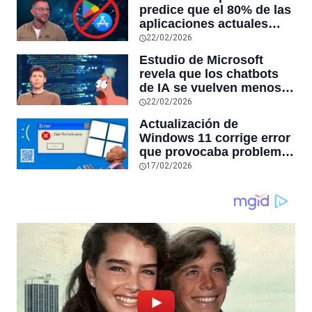
RAM y mucho más
predice que el 80% de las
aplicaciones actuales
desaparecerán en el
22/02/2026
futuro: “Solo sobrevivirán
Estudio de Microsoft
las aplicaciones con
revela que los chatbots
sensores únicos o
de IA se vuelven menos
conexiones especiales a
confiables mientras más
22/02/2026
hardware
tiempo hablas con ellos:
Actualización de
la falta de confiabilidad
Windows 11 corrige error
sube un 112%
que provocaba problemas
al jugar en PC: los
17/02/2026
pantallazos azules se
producían desde 2023