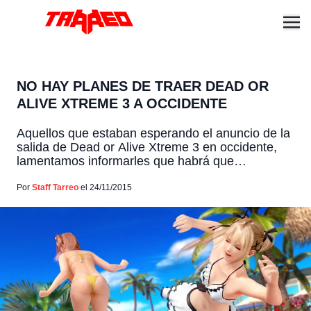
NO HAY PLANES DE TRAER DEAD OR
ALIVE XTREME 3 A OCCIDENTE
Aquellos que estaban esperando el anuncio de la
salida de Dead or Alive Xtreme 3 en occidente,
lamentamos informarles que habrá que
importarlo. Si bien en un principio se reportó que
si había suficiente interés se consideraría, ahora
Por
Staff Tarreo
el 24/11/2015
al parecer la historia es completamente diferente.
De acuerdo al community manager de la página
de Facebook […]