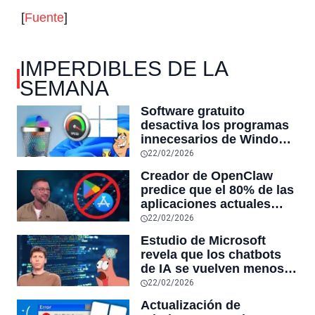
[
Fuente
]
IMPERDIBLES DE LA
SEMANA
Software gratuito
desactiva los programas
innecesarios de Windows
11 y optimiza el PC,
22/02/2026
reduciendo el uso de la
Creador de OpenClaw
RAM y mucho más
predice que el 80% de las
aplicaciones actuales
desaparecerán en el
22/02/2026
futuro: “Solo sobrevivirán
Estudio de Microsoft
las aplicaciones con
revela que los chatbots
sensores únicos o
de IA se vuelven menos
conexiones especiales a
confiables mientras más
22/02/2026
hardware
tiempo hablas con ellos:
Actualización de
la falta de confiabilidad