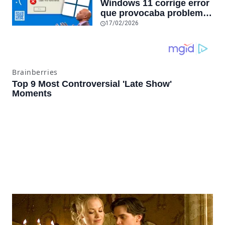
Windows 11 corrige error
sube un 112%
que provocaba problemas
al jugar en PC: los
17/02/2026
pantallazos azules se
producían desde 2023