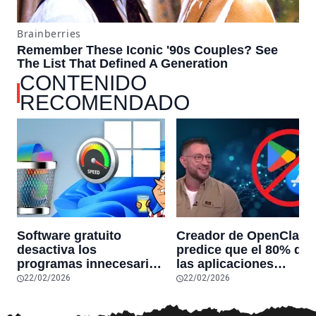
CONTENIDO
RECOMENDADO
Software gratuito
Creador de OpenClaw
desactiva los
predice que el 80% de
programas innecesarios
las aplicaciones
de Windows 11 y
actuales desaparecerá
22/02/2026
22/02/2026
optimiza el PC,
en el futuro: “Solo
reduciendo el uso de la
sobrevivirán las