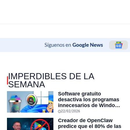
IMPERDIBLES DE LA
SEMANA
Software gratuito
desactiva los programas
innecesarios de Windows
11 y optimiza el PC,
22/02/2026
reduciendo el uso de la
Creador de OpenClaw
RAM y mucho más
predice que el 80% de las