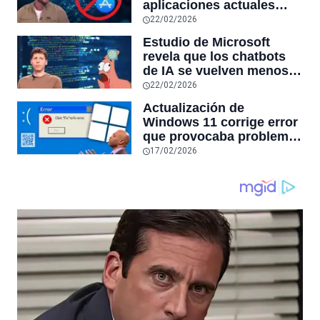
aplicaciones actuales
desaparecerán en el
22/02/2026
futuro: “Solo sobrevivirán
Estudio de Microsoft
las aplicaciones con
revela que los chatbots
sensores únicos o
de IA se vuelven menos
conexiones especiales a
confiables mientras más
22/02/2026
hardware
tiempo hablas con ellos:
Actualización de
la falta de confiabilidad
Windows 11 corrige error
sube un 112%
que provocaba problemas
al jugar en PC: los
17/02/2026
pantallazos azules se
producían desde 2023