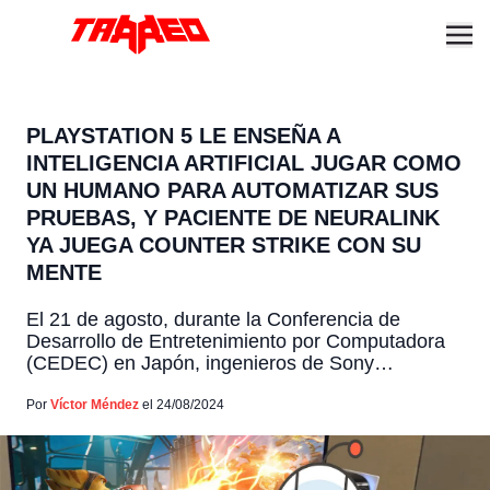
PLAYSTATION 5 LE ENSEÑA A
INTELIGENCIA ARTIFICIAL JUGAR COMO
UN HUMANO PARA AUTOMATIZAR SUS
PRUEBAS, Y PACIENTE DE NEURALINK
YA JUEGA COUNTER STRIKE CON SU
MENTE
El 21 de agosto, durante la Conferencia de
Desarrollo de Entretenimiento por Computadora
(CEDEC) en Japón, ingenieros de Sony
Interactive Entertainment revelaron sus avances
en la creación de un sistema automatizado de
Por
Víctor Méndez
el 24/08/2024
pruebas de control de calidad (QA), el cual utiliza
aprendizaje automático para simular el
comportamiento de los jugadores humanos. Este