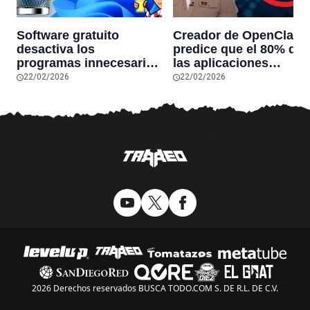
Software gratuito
Creador de OpenClaw
desactiva los
predice que el 80% de
programas innecesarios
las aplicaciones
de Windows 11 y
actuales desaparecerá
22/02/2026
22/02/2026
optimiza el PC,
en el futuro: “Solo
reduciendo el uso de la
sobrevivirán las
RAM y mucho más
aplicaciones con
sensores únicos o
conexiones especiales
hardware
2026 Derechos reservados BUSCA TODO.COM S. DE R.L. DE C.V.