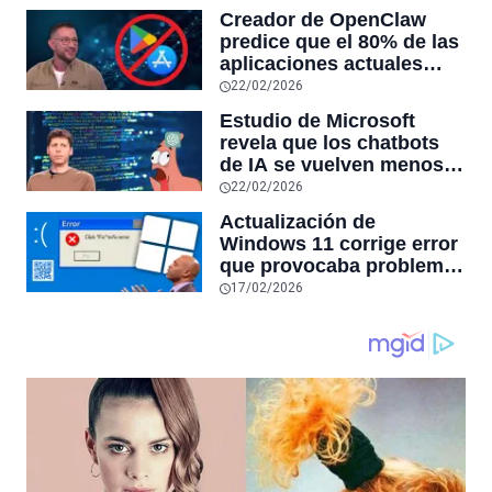
reduciendo el uso de la
Creador de OpenClaw
RAM y mucho más
predice que el 80% de las
aplicaciones actuales
desaparecerán en el
22/02/2026
futuro: “Solo sobrevivirán
Estudio de Microsoft
las aplicaciones con
revela que los chatbots
sensores únicos o
de IA se vuelven menos
conexiones especiales a
confiables mientras más
22/02/2026
hardware
tiempo hablas con ellos:
Actualización de
la falta de confiabilidad
Windows 11 corrige error
sube un 112%
que provocaba problemas
al jugar en PC: los
17/02/2026
pantallazos azules se
producían desde 2023