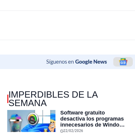
IMPERDIBLES DE LA
SEMANA
Software gratuito
desactiva los programas
innecesarios de Windows
11 y optimiza el PC,
22/02/2026