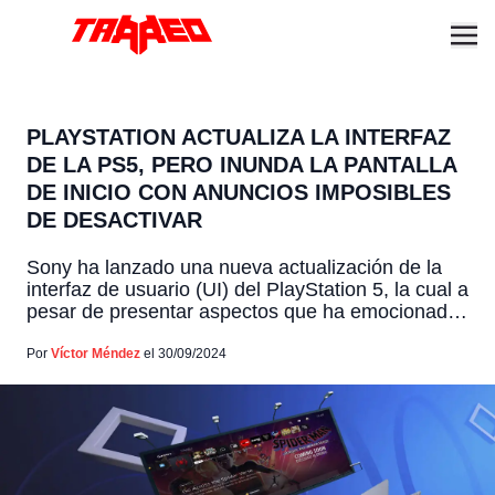
PLAYSTATION ACTUALIZA LA INTERFAZ
DE LA PS5, PERO INUNDA LA PANTALLA
DE INICIO CON ANUNCIOS IMPOSIBLES
DE DESACTIVAR
Sony ha lanzado una nueva actualización de la
interfaz de usuario (UI) del PlayStation 5, la cual a
pesar de presentar aspectos que ha emocionado
a la comunidad, ha generado una ola de críticas
entre otros por un molesto detalle. Y es que entre
Por
Víctor Méndez
el 30/09/2024
varias promesas de personalización, muchos
usuarios han reportado la aparición persistente
[…]