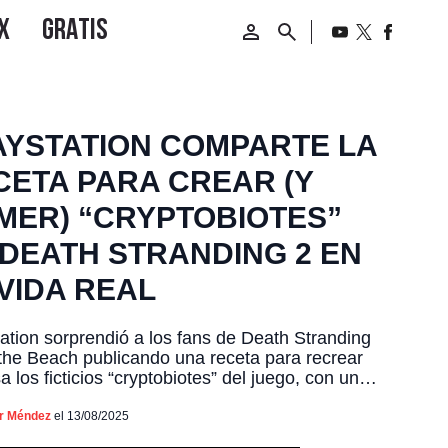
AYSTATION COMPARTE LA
CETA PARA CREAR (Y
MER) “CRYPTOBIOTES”
 DEATH STRANDING 2 EN
VIDA REAL
ation sorprendió a los fans de Death Stranding
the Beach publicando una receta para recrear
a los ficticios “cryptobiotes” del juego, con un
ado catalogado más como un guiño visual a la
que una propuesta gastronómica convencional.
or Méndez
el 13/08/2025
universo de Death Stranding 2: On the Beach,