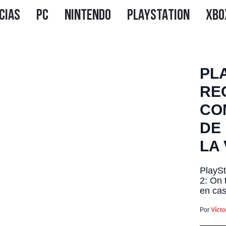
PL
RE
CO
DE
LA 
PlaySt
2: On 
en cas
result
saga, 
Por
Víct
En el 