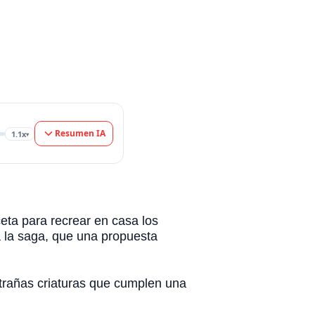
Resumen IA
1.1x
▾
eta para recrear en casa los
a la saga, que una propuesta
xtrañas criaturas que cumplen una