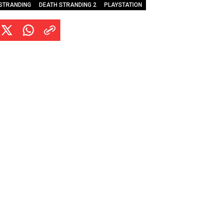
ryptobiotes” son pequeñas […]
STRANDING
DEATH STRANDING 2
PLAYSTATION