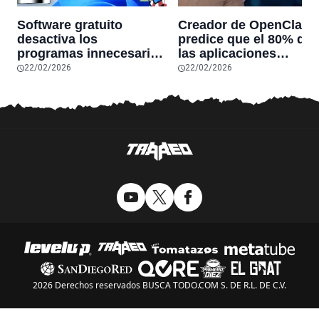
Software gratuito
Creador de OpenClaw
desactiva los
predice que el 80% de
programas innecesarios
las aplicaciones
de Windows 11 y
actuales desaparecerá
22/02/2026
22/02/2026
optimiza el PC,
en el futuro: “Solo
reduciendo el uso de la
sobrevivirán las
RAM y mucho más
aplicaciones con
sensores únicos o
conexiones especiales
hardware
2026 Derechos reservados BUSCA TODO.COM S. DE R.L. DE C.V.