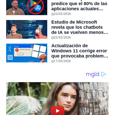
RAM y mucho más
predice que el 80% de las
aplicaciones actuales
desaparecerán en el
22/02/2026
futuro: “Solo sobrevivirán
Estudio de Microsoft
las aplicaciones con
revela que los chatbots
sensores únicos o
de IA se vuelven menos
conexiones especiales a
confiables mientras más
22/02/2026
hardware
tiempo hablas con ellos:
Actualización de
la falta de confiabilidad
Windows 11 corrige error
sube un 112%
que provocaba problemas
al jugar en PC: los
17/02/2026
pantallazos azules se
producían desde 2023