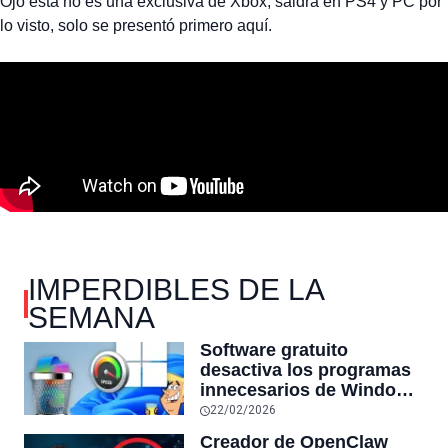
Ojo esta no es una exclusiva de Xbox, saldrá en PS4 y PC por
lo visto, solo se presentó primero aquí.
IMPERDIBLES DE LA
SEMANA
Software gratuito
desactiva los programas
innecesarios de Windows
11 y optimiza el PC,
22/02/2026
reduciendo el uso de la
Creador de OpenClaw