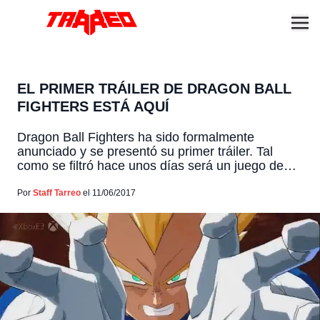
EL PRIMER TRÁILER DE DRAGON BALL
FIGHTERS ESTÁ AQUÍ
Dragon Ball Fighters ha sido formalmente
anunciado y se presentó su primer tráiler. Tal
como se filtró hace unos días será un juego de
peleas donde podrás jugar combates 3v3, al
mando de los mismos creadores de Guilty Gear.
Por
Staff Tarreo
el 11/06/2017
Además debe ser el juego de Dragon Ball que
mejor ha lucido en años. El video […]