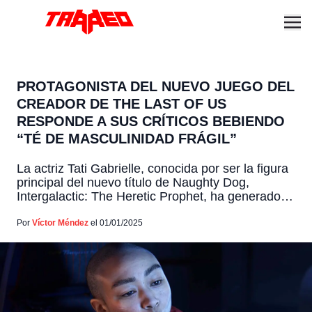
PROTAGONISTA DEL NUEVO JUEGO DEL
CREADOR DE THE LAST OF US
RESPONDE A SUS CRÍTICOS BEBIENDO
“TÉ DE MASCULINIDAD FRÁGIL”
La actriz Tati Gabrielle, conocida por ser la figura
principal del nuevo título de Naughty Dog,
Intergalactic: The Heretic Prophet, ha generado
un intenso debate en la comunidad gamer. En su
cuenta personal de X, Gabrielle compartió una
Por
Víctor Méndez
el 01/01/2025
imagen creada por fans donde su personaje
aparece junto a Ciri, de la serie The Witcher.con
el […]