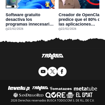
Software gratuito
Creador de OpenClaw
desactiva los
predice que el 80% de
programas innecesarios
las aplicaciones
de Windows 11 y
actuales desaparecerá
22/02/2026
22/02/2026
optimiza el PC,
en el futuro: “Solo
reduciendo el uso de la
sobrevivirán las
RAM y mucho más
aplicaciones con
sensores únicos o
conexiones especiales
hardware
2026 Derechos reservados BUSCA TODO.COM S. DE R.L. DE C.V.