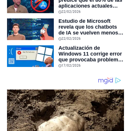
aplicaciones actuales
desaparecerán en el
22/02/2026
futuro: “Solo sobrevivirán
Estudio de Microsoft
las aplicaciones con
revela que los chatbots
sensores únicos o
de IA se vuelven menos
conexiones especiales a
confiables mientras más
22/02/2026
hardware
tiempo hablas con ellos:
Actualización de
la falta de confiabilidad
Windows 11 corrige error
sube un 112%
que provocaba problemas
al jugar en PC: los
17/02/2026
pantallazos azules se
producían desde 2023