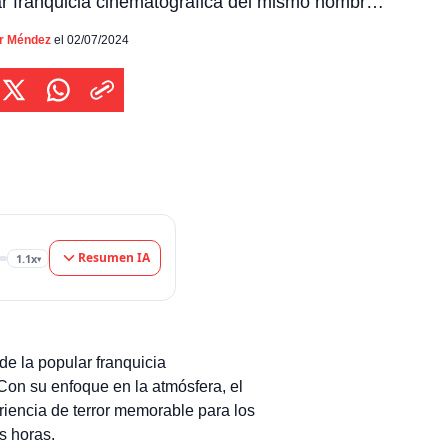
r franquicia cinematográfica del mismo nombre,
l estrena en pocos días en latinoamérica una
cinta. Con su enfoque en la atmósfera, el
or Méndez
el 02/07/2024
y la jugabilidad sigilosa basada en las
las, tiene el potencial de convertirse […]
Resumen IA
1.1x
▾
e la popular franquicia
Con su enfoque en la atmósfera, el
eriencia de terror memorable para los
s horas.