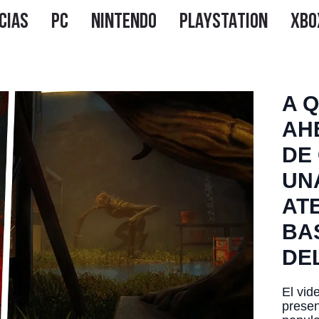
A 
AH
DE
UN
AT
BA
DE
El vid
prese