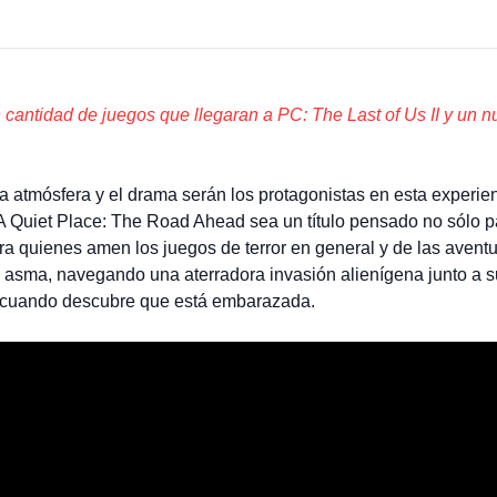
an cantidad de juegos que llegaran a PC: The Last of Us II y un n
tmósfera y el drama serán los protagonistas en esta experiencia
 A Quiet Place: The Road Ahead sea un título pensado no sólo pa
ra quienes amen los juegos de terror en general y de las aventu
n asma, navegando una aterradora invasión alienígena junto a su
x cuando descubre que está embarazada.