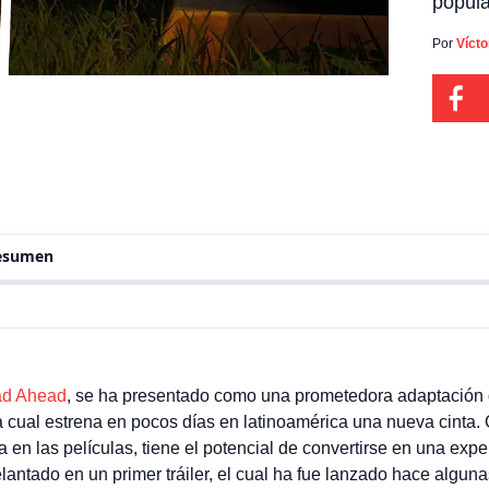
popula
la cua
nueva 
Por
Víct
drama 
pelícu
resumen
ad Ahead
, se ha presentado como una prometedora adaptación d
 cual estrena en pocos días en latinoamérica una nueva cinta. 
a en las películas, tiene el potencial de convertirse en una exp
lantado en un primer tráiler, el cual ha fue lanzado hace alguna