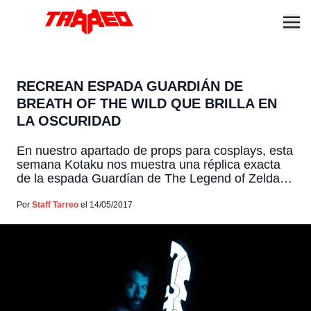
RECREAN ESPADA GUARDIÁN DE
BREATH OF THE WILD QUE BRILLA EN
LA OSCURIDAD
En nuestro apartado de props para cosplays, esta
semana Kotaku nos muestra una réplica exacta
de la espada Guardían de The Legend of Zelda:
Breath of the Wild, la que incluso brilla en la
oscuridad. Fue creada por Adafruit Industries,
Por
Staff Tarreo
el 14/05/2017
mide 86 centímetros, fue impresa en 3D e incluye
una serie de pequeñas luces LED […]