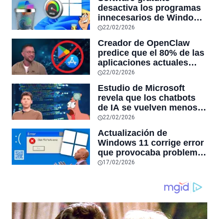
desactiva los programas
innecesarios de Windows
11 y optimiza el PC,
22/02/2026
reduciendo el uso de la
Creador de OpenClaw
RAM y mucho más
predice que el 80% de las
aplicaciones actuales
desaparecerán en el
22/02/2026
futuro: “Solo sobrevivirán
Estudio de Microsoft
las aplicaciones con
revela que los chatbots
sensores únicos o
de IA se vuelven menos
conexiones especiales a
confiables mientras más
22/02/2026
hardware
tiempo hablas con ellos:
Actualización de
la falta de confiabilidad
Windows 11 corrige error
sube un 112%
que provocaba problemas
al jugar en PC: los
17/02/2026
pantallazos azules se
producían desde 2023