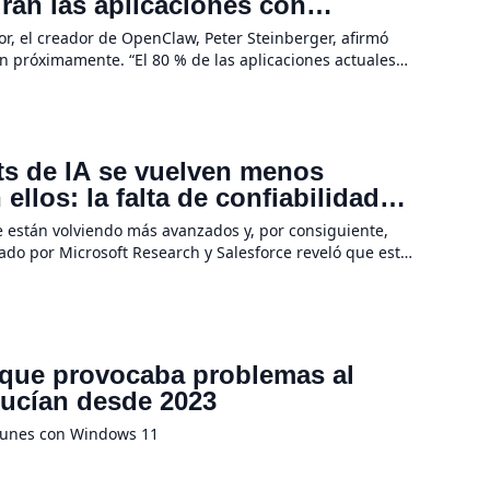
irán las aplicaciones con
a hardware
r, el creador de OpenClaw, Peter Steinberger, afirmó
n próximamente. “El 80 % de las aplicaciones actuales
evolución de la IA no se […]
ots de IA se vuelven menos
llos: la falta de confiabilidad
e están volviendo más avanzados y, por consiguiente,
rado por Microsoft Research y Salesforce reveló que estas
 tareas se […]
 que provocaba problemas al
ducían desde 2023
munes con Windows 11