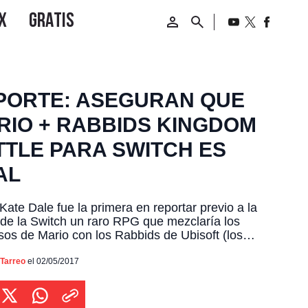
PORTE: ASEGURAN QUE
RIO + RABBIDS KINGDOM
TTLE PARA SWITCH ES
AL
Kate Dale fue la primera en reportar previo a la
 de la Switch un raro RPG que mezclaría los
sos de Mario con los Rabbids de Ubisoft (los
tos de Rayman) y la semana pasada Emily
 corroboró dicha información con nuevos datos
 Tarreo
el 02/05/2017
tulo. Ahora Kotaku afirma que Mario + Rabbids
om […]