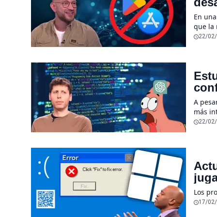
desa
sen
En una
que la
desapar
22/02
Estu
conf
sub
A pesa
más int
herram
22/02
Act
juga
Los pr
17/02