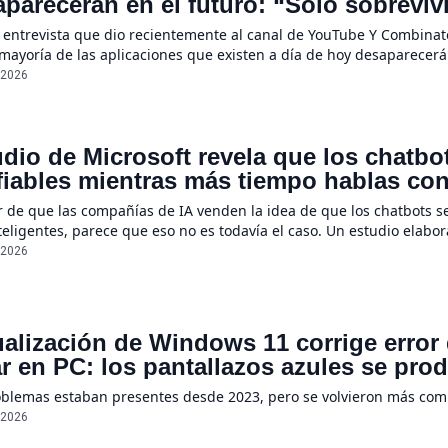
parecerán en el futuro: “Solo sobreviv
sores únicos o conexiones especiales 
 entrevista que dio recientemente al canal de YouTube Y Combinato
 mayoría de las aplicaciones que existen a día de hoy desaparecerá
ecerán por completo”, declaró Steinberger, quien asegura que la r
/2026
dio de Microsoft revela que los chatb
iables mientras más tiempo hablas con e
e un 112%
r de que las compañías de IA venden la idea de que los chatbots s
eligentes, parece que eso no es todavía el caso. Un estudio elabo
ientas a menudo se suelen “perder en la conversación” cuando sus
/2026
ualización de Windows 11 corrige error
r en PC: los pantallazos azules se pro
oblemas estaban presentes desde 2023, pero se volvieron más co
/2026