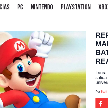
RE
MA
BA
RE
Laura 
salida
univer
coneji
Rogers
Por
Staff
del tí
Kingd