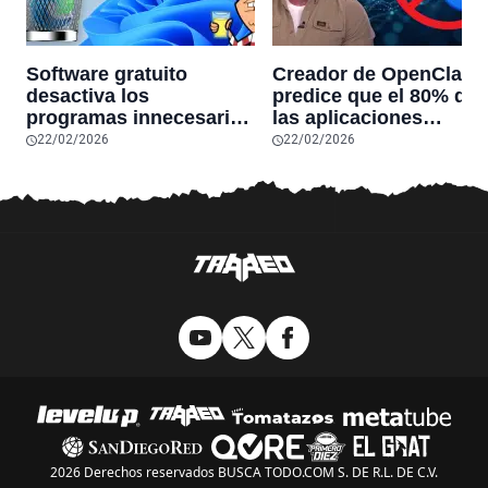
Software gratuito
Creador de OpenClaw
desactiva los
predice que el 80% de
programas innecesarios
las aplicaciones
de Windows 11 y
actuales desaparecerá
22/02/2026
22/02/2026
optimiza el PC,
en el futuro: “Solo
reduciendo el uso de la
sobrevivirán las
RAM y mucho más
aplicaciones con
sensores únicos o
conexiones especiales
hardware
2026 Derechos reservados BUSCA TODO.COM S. DE R.L. DE C.V.