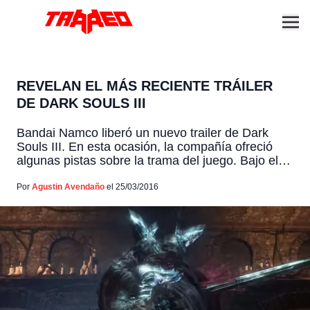
REVELAN EL MÁS RECIENTE TRÁILER
DE DARK SOULS III
Bandai Namco liberó un nuevo trailer de Dark
Souls III. En esta ocasión, la compañía ofreció
algunas pistas sobre la trama del juego. Bajo el
nombre Accursed, este video nos recuerda que
en el universo de Dark Souls hay un choque
Por
Agustin Avendaño
el 25/03/2016
constante entre elementos dispares como vida y
muerte o luz y oscuridad. Sabemos que, […]