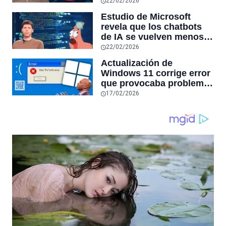
desaparecerán en el
22/02/2026
futuro: “Solo sobrevivirán
Estudio de Microsoft
las aplicaciones con
revela que los chatbots
sensores únicos o
de IA se vuelven menos
conexiones especiales a
confiables mientras más
22/02/2026
hardware
tiempo hablas con ellos:
Actualización de
la falta de confiabilidad
Windows 11 corrige error
sube un 112%
que provocaba problemas
al jugar en PC: los
17/02/2026
pantallazos azules se
producían desde 2023