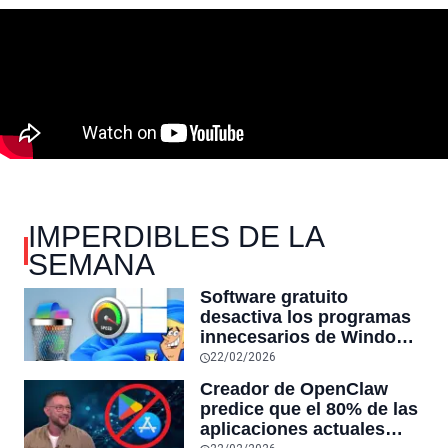
IMPERDIBLES DE LA
SEMANA
Software gratuito
desactiva los programas
innecesarios de Windows
11 y optimiza el PC,
22/02/2026
reduciendo el uso de la
Creador de OpenClaw
RAM y mucho más
predice que el 80% de las
aplicaciones actuales