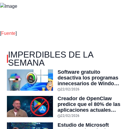
[
Fuente
]
IMPERDIBLES DE LA
SEMANA
Software gratuito
desactiva los programas
innecesarios de Windows
11 y optimiza el PC,
22/02/2026
reduciendo el uso de la
Creador de OpenClaw
RAM y mucho más
predice que el 80% de las
aplicaciones actuales
desaparecerán en el
22/02/2026
futuro: “Solo sobrevivirán
Estudio de Microsoft
las aplicaciones con