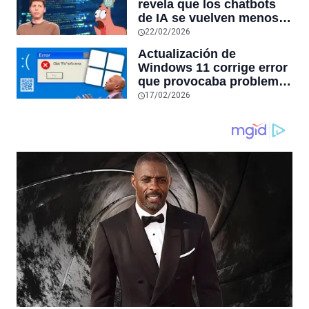
revela que los chatbots
sensores únicos o
de IA se vuelven menos
conexiones especiales a
confiables mientras más
22/02/2026
hardware
tiempo hablas con ellos:
Actualización de
la falta de confiabilidad
Windows 11 corrige error
sube un 112%
que provocaba problemas
al jugar en PC: los
17/02/2026
pantallazos azules se
producían desde 2023