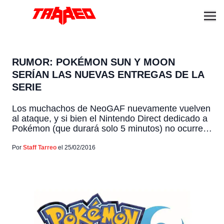
RUMOR: POKÉMON SUN Y MOON
SERÍAN LAS NUEVAS ENTREGAS DE LA
SERIE
Los muchachos de NeoGAF nuevamente vuelven
al ataque, y si bien el Nintendo Direct dedicado a
Pokémon (que durará solo 5 minutos) no ocurre
hasta este viernes, una investigación los llevó a
un nuevo sitio llamado NerdLeaks, el cual
Por
Staff Tarreo
el 25/02/2016
asegura haber encontrado pruebas de los
nombres y logos de los nuevos juegos dentro de
la […]