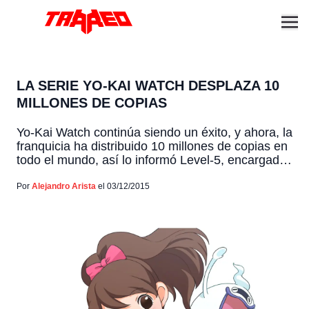
LA SERIE YO-KAI WATCH DESPLAZA 10
MILLONES DE COPIAS
Yo-Kai Watch continúa siendo un éxito, y ahora, la
franquicia ha distribuido 10 millones de copias en
todo el mundo, así lo informó Level-5, encargados
del juego, a través de su sitio web. Por otra parte,
Level-5 no otorgó cifras específicas, pero según
Por
Alejandro Arista
el 03/12/2015
informes, Yo-Kai Watch Busters: Red Cat Team
and White Dog Squad vendió […]