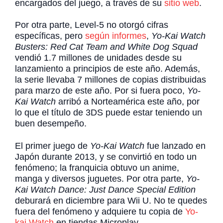
encargados del juego, a través de su
sitio web
.
Por otra parte, Level-5 no otorgó cifras
específicas, pero
según informes
,
Yo-Kai Watch
Busters: Red Cat Team and White Dog Squad
vendió 1.7 millones de unidades desde su
lanzamiento a principios de este año. Además,
la serie llevaba 7 millones de copias distribuidas
para marzo de este año. Por si fuera poco,
Yo-
Kai Watch
arribó a Norteamérica este año, por
lo que el título de 3DS puede estar teniendo un
buen desempeño.
El primer juego de
Yo-Kai Watch
fue lanzado en
Japón durante 2013, y se convirtió en todo un
fenómeno; la franquicia obtuvo un anime,
manga y diversos juguetes. Por otra parte,
Yo-
Kai Watch Dance: Just Dance Special Edition
deburará en diciembre para Wii U. No te quedes
fuera del fenómeno y adquiere tu copia de
Yo-
kai Watch
en tiendas Microplay.