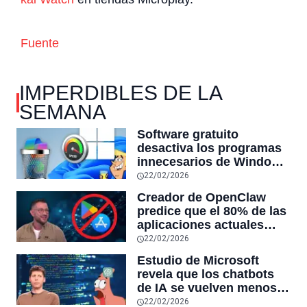
Fuente
IMPERDIBLES DE LA
SEMANA
Software gratuito
desactiva los programas
innecesarios de Windows
11 y optimiza el PC,
22/02/2026
reduciendo el uso de la
Creador de OpenClaw
RAM y mucho más
predice que el 80% de las
aplicaciones actuales
desaparecerán en el
22/02/2026
futuro: “Solo sobrevivirán
Estudio de Microsoft
las aplicaciones con
revela que los chatbots
sensores únicos o
de IA se vuelven menos
conexiones especiales a
confiables mientras más
22/02/2026