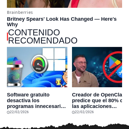
CONTENIDO
RECOMENDADO
Software gratuito
Creador de OpenClaw
desactiva los
predice que el 80% de
programas innecesarios
las aplicaciones
de Windows 11 y
actuales desaparecerá
22/02/2026
22/02/2026
optimiza el PC,
en el futuro: “Solo
reduciendo el uso de la
sobrevivirán las