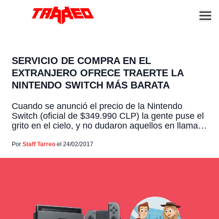
SERVICIO DE COMPRA EN EL
EXTRANJERO OFRECE TRAERTE LA
NINTENDO SWITCH MÁS BARATA
Cuando se anunció el precio de la Nintendo
Switch (oficial de $349.990 CLP) la gente puse el
grito en el cielo, y no dudaron aquellos en llamar
a "boycottear" a las tiendas locales y traerla del
extranjero. Justamente para estos que busquen
Por
Staff Tarreo
el 24/02/2017
una alternativa, nos llegó un correo de la gente de
Social Buyers que […]