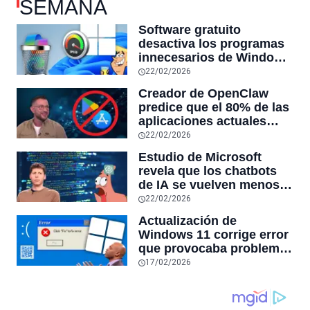
SEMANA
Software gratuito
desactiva los programas
innecesarios de Windows
11 y optimiza el PC,
22/02/2026
reduciendo el uso de la
Creador de OpenClaw
RAM y mucho más
predice que el 80% de las
aplicaciones actuales
desaparecerán en el
22/02/2026
futuro: “Solo sobrevivirán
Estudio de Microsoft
las aplicaciones con
revela que los chatbots
sensores únicos o
de IA se vuelven menos
conexiones especiales a
confiables mientras más
22/02/2026
hardware
tiempo hablas con ellos:
Actualización de
la falta de confiabilidad
Windows 11 corrige error
sube un 112%
que provocaba problemas
al jugar en PC: los
17/02/2026
pantallazos azules se
producían desde 2023