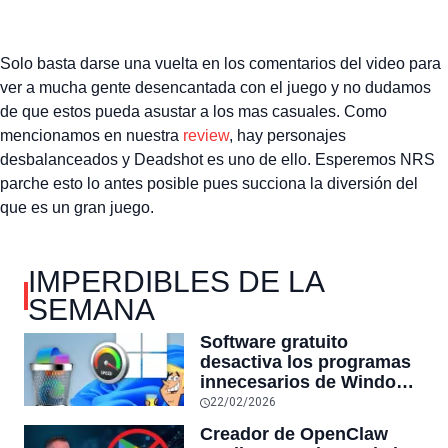
Solo basta darse una vuelta en los comentarios del video para
ver a mucha gente desencantada con el juego y no dudamos
de que estos pueda asustar a los mas casuales. Como
mencionamos en nuestra
review
, hay personajes
desbalanceados y Deadshot es uno de ello. Esperemos NRS
parche esto lo antes posible pues succiona la diversión del
que es un gran juego.
IMPERDIBLES DE LA
SEMANA
Software gratuito
desactiva los programas
innecesarios de Windows
11 y optimiza el PC,
22/02/2026
reduciendo el uso de la
Creador de OpenClaw
RAM y mucho más