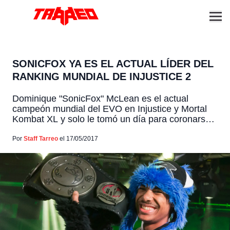
SONICFOX YA ES EL ACTUAL LÍDER DEL
RANKING MUNDIAL DE INJUSTICE 2
Dominique "SonicFox" McLean es el actual
campeón mundial del EVO en Injustice y Mortal
Kombat XL y solo le tomó un día para coronarse
como el mejor jugador de los rankings mundiales
de Injustice 2. No cabe duda del talento que tiene
Por
Staff Tarreo
el 17/05/2017
el muchacho para los juegos de pelea, sin
embargo hay un pequeño inconveniente […]