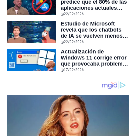
predice que el 80% de las
aplicaciones actuales
desaparecerán en el
22/02/2026
futuro: “Solo sobrevivirán
Estudio de Microsoft
las aplicaciones con
revela que los chatbots
sensores únicos o
de IA se vuelven menos
conexiones especiales a
confiables mientras más
22/02/2026
hardware
tiempo hablas con ellos:
Actualización de
la falta de confiabilidad
Windows 11 corrige error
sube un 112%
que provocaba problemas
al jugar en PC: los
17/02/2026
pantallazos azules se
producían desde 2023