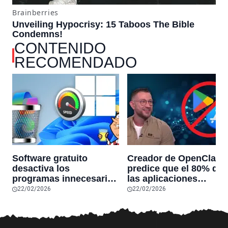
CONTENIDO
RECOMENDADO
Software gratuito
Creador de OpenClaw
desactiva los
predice que el 80% de
programas innecesarios
las aplicaciones
de Windows 11 y
actuales desaparecerá
22/02/2026
22/02/2026
optimiza el PC,
en el futuro: “Solo
reduciendo el uso de la
sobrevivirán las
RAM y mucho más
aplicaciones con