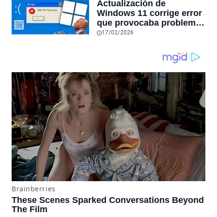
Actualización de
la falta de confiabilidad
Windows 11 corrige error
sube un 112%
que provocaba problemas
al jugar en PC: los
17/02/2026
pantallazos azules se
producían desde 2023