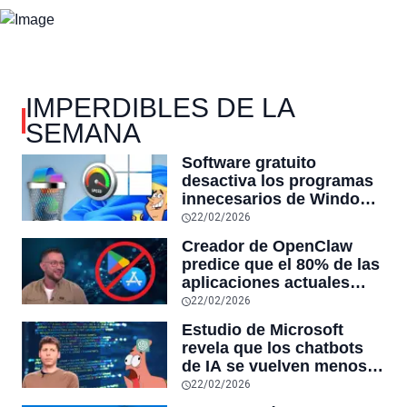
IMPERDIBLES DE LA
SEMANA
Software gratuito
desactiva los programas
innecesarios de Windows
11 y optimiza el PC,
22/02/2026
reduciendo el uso de la
Creador de OpenClaw
RAM y mucho más
predice que el 80% de las
aplicaciones actuales
desaparecerán en el
22/02/2026
futuro: “Solo sobrevivirán
Estudio de Microsoft
las aplicaciones con
revela que los chatbots
sensores únicos o
de IA se vuelven menos
conexiones especiales a
confiables mientras más
22/02/2026
hardware
tiempo hablas con ellos: