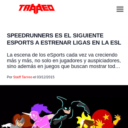
SPEEDRUNNERS ES EL SIGUIENTE
ESPORTS A ESTRENAR LIGAS EN LA ESL
La escena de los eSports cada vez va creciendo
más y más, no solo en jugadores y auspiciadores,
sino además en juegos que buscan mostrar todo
su potencial competitivo y crearse un espacio
dentro del umbral de los deportes cibernéticos.
Por
Staff Tarreo
el 03/12/2015
Luego de la inclusión de Metal Gear Online,
ahora un juego independiente busca hacerse
paso […]