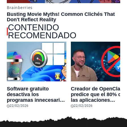
CONTENIDO
RECOMENDADO
Software gratuito
Creador de OpenClaw
desactiva los
predice que el 80% de
programas innecesarios
las aplicaciones
de Windows 11 y
actuales desaparecerá
22/02/2026
22/02/2026
optimiza el PC,
en el futuro: “Solo
reduciendo el uso de la
sobrevivirán las
RAM y mucho más
aplicaciones con