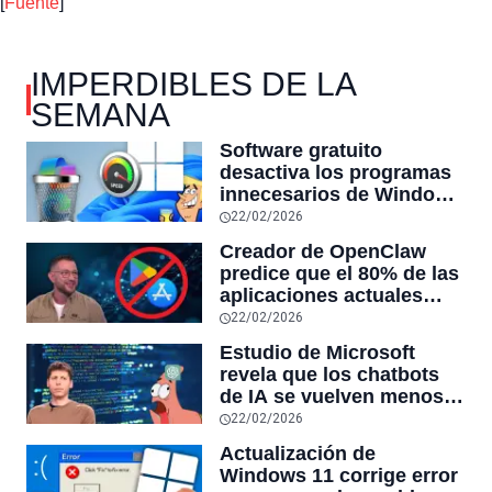
[
Fuente
]
IMPERDIBLES DE LA
SEMANA
Software gratuito
desactiva los programas
innecesarios de Windows
11 y optimiza el PC,
22/02/2026
reduciendo el uso de la
Creador de OpenClaw
RAM y mucho más
predice que el 80% de las
aplicaciones actuales
desaparecerán en el
22/02/2026
futuro: “Solo sobrevivirán
Estudio de Microsoft
las aplicaciones con
revela que los chatbots
sensores únicos o
de IA se vuelven menos
conexiones especiales a
confiables mientras más
22/02/2026
hardware
tiempo hablas con ellos:
Actualización de
la falta de confiabilidad
Windows 11 corrige error
sube un 112%