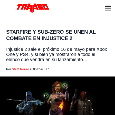
STARFIRE Y SUB-ZERO SE UNEN AL
COMBATE EN INJUSTICE 2
Injustice 2 sale el próximo 16 de mayo para Xbox
One y PS4, y si bien ya mostraron a todo el
elenco que vendrá en su lanzamiento
NeatherRealm Studios continúa trabajando en
nuevos peleadores que llegarán en forma de
Por
Staff Tarreo
el 05/05/2017
DLC. Hoy fue anunciado el primero de tres
paquetes de contenido adicional que llegarán al
juego […]