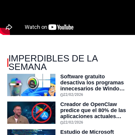
IMPERDIBLES DE LA
SEMANA
Software gratuito
desactiva los programas
innecesarios de Windows
11 y optimiza el PC,
22/02/2026
reduciendo el uso de la
Creador de OpenClaw
RAM y mucho más
predice que el 80% de las
aplicaciones actuales
desaparecerán en el
22/02/2026
futuro: “Solo sobrevivirán
Estudio de Microsoft
las aplicaciones con