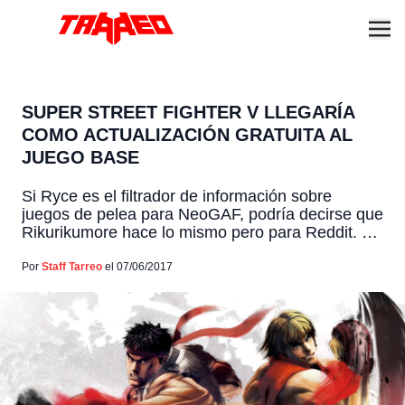
SUPER STREET FIGHTER V LLEGARÍA
COMO ACTUALIZACIÓN GRATUITA AL
JUEGO BASE
Si Ryce es el filtrador de información sobre
juegos de pelea para NeoGAF, podría decirse que
Rikurikumore hace lo mismo pero para Reddit. En
un post de r/Kappa publicó un par de supuesta
información insider revelando lo que se viene
Por
Staff Tarreo
el 07/06/2017
para los juegos de pelea de Capcom. En el caso
de Street Fighter V, los […]