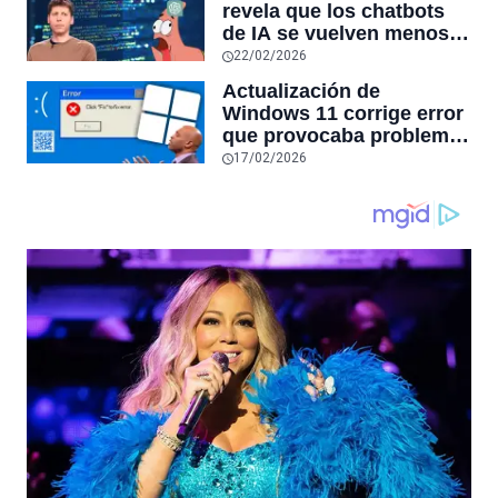
revela que los chatbots
sensores únicos o
de IA se vuelven menos
conexiones especiales a
confiables mientras más
22/02/2026
hardware
tiempo hablas con ellos:
Actualización de
la falta de confiabilidad
Windows 11 corrige error
sube un 112%
que provocaba problemas
al jugar en PC: los
17/02/2026
pantallazos azules se
producían desde 2023