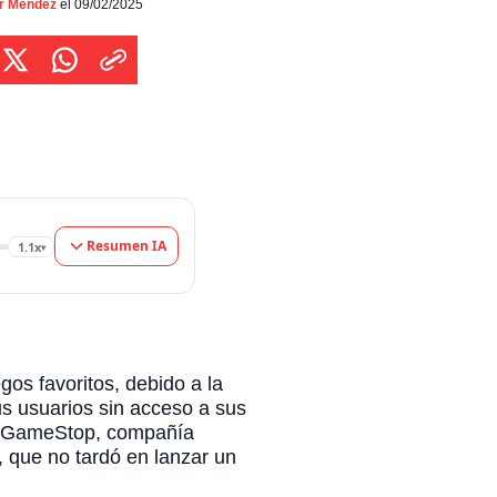
uarios sin acceso a sus títulos digitales. Una
or Méndez
el 09/02/2025
ión que no pasó desapercibida para la cadena
deojuegos GameStop, compañía estadounidense
da por […]
Resumen IA
1.1x
▾
os favoritos, debido a la
us usuarios sin acceso a sus
gos GameStop, compañía
 que no tardó en lanzar un