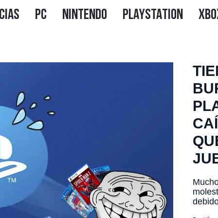
TI
BU
PL
CA
QU
JU
Muchos
molest
debido
PlaySt