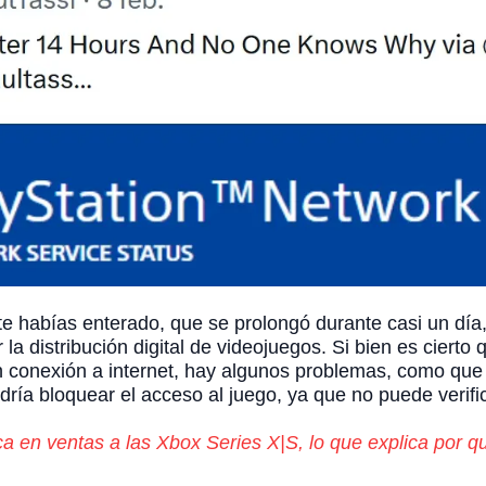
e habías enterado, que se prolongó durante casi un día,
 la distribución digital de videojuegos. Si bien es ciert
 conexión a internet, hay algunos problemas, como que 
odría bloquear el acceso al juego, ya que no puede verif
ca en ventas a las Xbox Series X|S, lo que explica por 