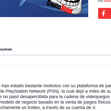
sus us
Por
Víct
situac
de vi
conoci
resumen
han estado bastante molestos con su plataforma de jueg
o de PlayStation Network (PSN), la cual dejó a miles de s
 que no pasó desapercibida para la cadena de videojue
odelo de negocio basado en la venta de juegos físicos,
chamente un trolleo, a través de su cuenta de X.