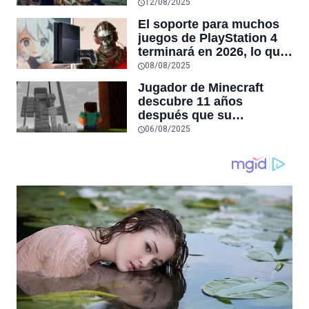
semana de beta: vuelve
12/08/2025
Rush
El soporte para muchos
juegos de PlayStation 4
terminará en 2026, lo que
marcaría el verdadero
08/08/2025
inicio de la generación
Jugador de Minecraft
PS5
descubre 11 años
después que su
compañero de aventuras
06/08/2025
murió, y le rinde
homenaje en el juego