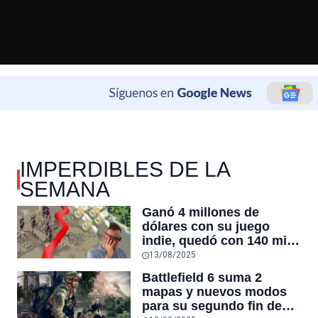
IMPERDIBLES DE LA
SEMANA
Ganó 4 millones de
dólares con su juego
indie, quedó con 140 mil
de deuda y terminó
13/08/2025
vendiéndolo por 5 mil:
Battlefield 6 suma 2
“Lo perdí todo”
mapas y nuevos modos
para su segundo fin de