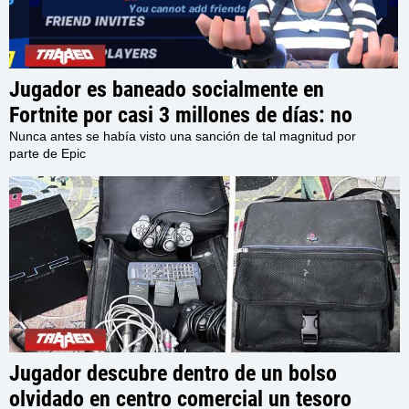
Jugador es baneado socialmente en
Fortnite por casi 3 millones de días: no
podrá interactuar con otros usuarios en el
Nunca antes se había visto una sanción de tal magnitud por
parte de Epic
juego por los próximos 7980 Años
Jugador descubre dentro de un bolso
olvidado en centro comercial un tesoro