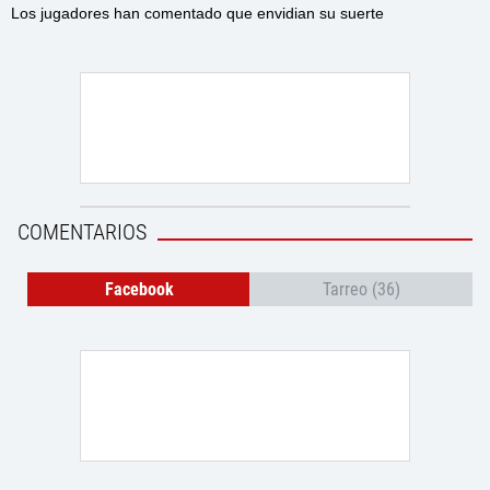
retro, con una PlayStation 2, accesorios y
Los jugadores han comentado que envidian su suerte
varios juegos en su interior
COMENTARIOS
Facebook
Tarreo (36)