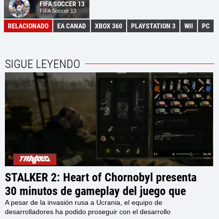
FIFA SOCCER 13
FIFA Soccer 13
RELACIONADO
EA CANAD
XBOX 360
PLAYSTATION 3
WII
PC
SIGUE LEYENDO
STALKER 2: Heart of Chornobyl presenta
30 minutos de gameplay del juego que
solo te harán desear tenerlo en tus manos
A pesar de la invasión rusa a Ucrania, el equipo de
desarrolladores ha podido proseguir con el desarrollo
ahora