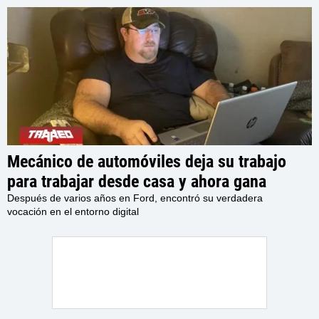
Mecánico de automóviles deja su trabajo
para trabajar desde casa y ahora gana
$170.500 dólares al año: “No tengo
Después de varios años en Ford, encontró su verdadera
vocación en el entorno digital
planes de regresar a un trabajo real, a
menos que sea el jefe”