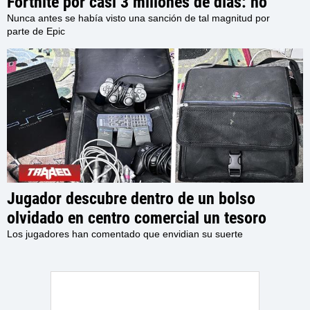
Fortnite por casi 3 millones de días: no
podrá interactuar con otros usuarios en el
Nunca antes se había visto una sanción de tal magnitud por
parte de Epic
juego por los próximos 7980 Años
Jugador descubre dentro de un bolso
olvidado en centro comercial un tesoro
retro, con una PlayStation 2, accesorios y
Los jugadores han comentado que envidian su suerte
varios juegos en su interior