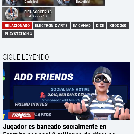
Battlefield 4
Battlefield 4
FIFA SOCCER 13
FIFA Soccer 13
RELACIONADO
ELECTRONIC ARTS
EA CANAD
DICE
XBOX 360
PLAYSTATION 3
SIGUE LEYENDO
Jugador es baneado socialmente en